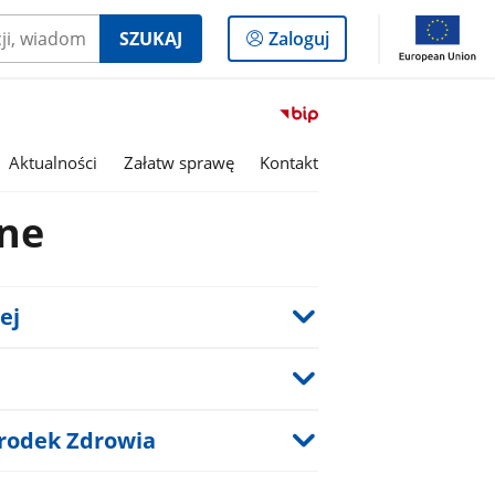
Logowanie
SZUKAJ
Zaloguj
do
panelu
Przejdź
do
serwisu
Aktualności
Załatw sprawę
Kontakt
Biuletyn
Informacji
jne
Publicznej
Gmina
Dobroń
ej
rodek Zdrowia