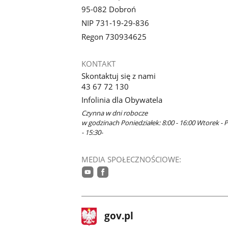
95-082 Dobroń
NIP 731-19-29-836
Regon 730934625
KONTAKT
Skontaktuj się z nami
43 67 72 130
Infolinia dla Obywatela
Czynna w dni robocze
w godzinach Poniedziałek: 8:00 - 16:00 Wtorek - P
- 15:30-
MEDIA SPOŁECZNOŚCIOWE:
youtube
facebook
stopka
Strona
gov.pl
gov.pl