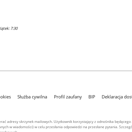
iątek: 7:30
ookies
Służba cywilna
Profil zaufany
BIP
Deklaracja dos
ać adresy skrzynek mailowych. Użytkownik korzystający z odnośnika będącego 
nych w wiadomości) w celu przesłania odpowiedzi na przesłane pytania. Szczegó