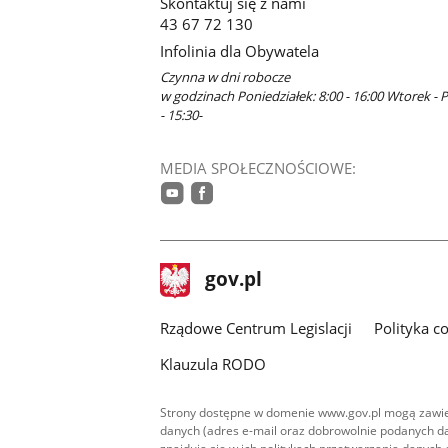
Skontaktuj się z nami
43 67 72 130
Infolinia dla Obywatela
Czynna w dni robocze
w godzinach Poniedziałek: 8:00 - 16:00 Wtorek - P
- 15:30-
MEDIA SPOŁECZNOŚCIOWE:
youtube
facebook
stopka
Strona
gov.pl
gov.pl
główna
Rządowe Centrum Legislacji
Polityka c
Klauzula RODO
Strony dostępne w domenie www.gov.pl mogą zawier
danych (adres e-mail oraz dobrowolnie podanych da