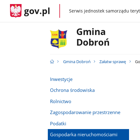
gov.pl
Serwis jednostek samorządu teryt
gov.pl
Gmina
Dobroń
Gmina Dobroń
Załatw sprawę
Go
Inwestycje
Ochrona środowiska
Rolnictwo
Zagospodarowanie przestrzenne
Podatki
Gospodarka nieruchomościami