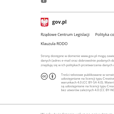
facebook
stopka
Strona
gov.pl
gov.pl
główna
Rządowe Centrum Legislacji
Polityka c
Klauzula RODO
Strony dostępne w domenie www.gov.pl mogą zawier
danych (adres e-mail oraz dobrowolnie podanych da
znajdują się w ich politykach przetwarzania danych
Treści tekstowe publikowane w serwis
udostępniane na licencji typu Creat
warunkach 4.0 (CC BY-SA 4.0). Materia
są udostępniane na licencji typu Cr
bez utworów zależnych 4.0 (CC BY-NC-N