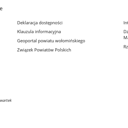
e
Deklaracja dostępności
In
Klauzula informacyjna
D
M
Geoportal powiatu wołomińskiego
Rz
Związek Powiatów Polskich
zwartek