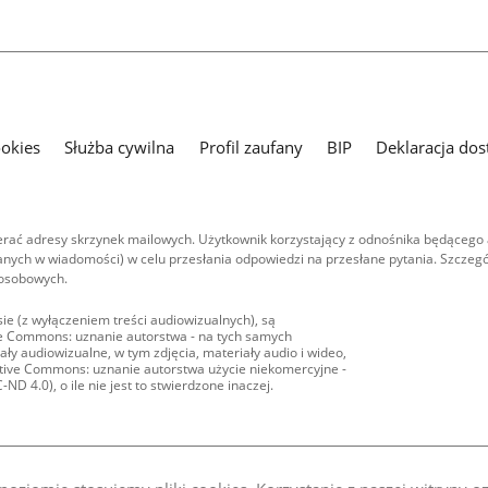
ookies
Służba cywilna
Profil zaufany
BIP
Deklaracja dos
ać adresy skrzynek mailowych. Użytkownik korzystający z odnośnika będącego 
nych w wiadomości) w celu przesłania odpowiedzi na przesłane pytania. Szczegó
 osobowych.
ie (z wyłączeniem treści audiowizualnych), są
ive Commons: uznanie autorstwa - na tych samych
ły audiowizualne, w tym zdjęcia, materiały audio i wideo,
eative Commons: uznanie autorstwa użycie niekomercyjne -
D 4.0), o ile nie jest to stwierdzone inaczej.