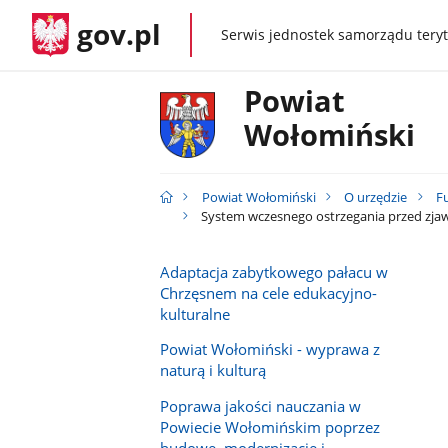
gov.pl
Serwis jednostek samorządu teryt
gov.pl
Powiat
Wołomiński
Powiat Wołomiński
O urzędzie
F
System wczesnego ostrzegania przed zja
Adaptacja zabytkowego pałacu w
Chrzęsnem na cele edukacyjno-
kulturalne
Powiat Wołomiński - wyprawa z
naturą i kulturą
Poprawa jakości nauczania w
Powiecie Wołomińskim poprzez
budowę, modernizację i