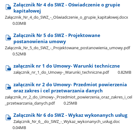
Załącznik Nr 4 do SWZ - Oświadczenie o grupie
kapitałowej
Załącznik​_Nr​_4​_do​_SWZ​_-​_Oświadczenie​_o​_grupie​_kapitałowej.docx
0.03MB
Załącznik Nr 5 do SWZ - Projektowane
postanowienia umowy
Załącznik​_Nr​_5​_do​_SWZ​_-​_Projektowane​_postanowienia​_umowy.pdf
0.52MB
załącznik nr 1 do Umowy- Warunki techniczne
załącznik​_nr​_1​_do​_Umowy-​_Warunki​_techniczne.pdf
0.82MB
załącznik nr 2 do Umowy- Przedmiot powierzenia
oraz zakres i cel przetwarzania danych
załącznik​_nr​_2​_do​_Umowy-​_Przedmiot​_powierzenia​_oraz​_zakres​_i​_cel​
_przetwarzania​_danych.pdf
0.25MB
Załącznik Nr 6 do SWZ - Wykaz wykonanych usług
Załącznik​_Nr​_6​_​_do​_SWZ​_-​_Wykaz​_wykonanych​_usług.doc
0.04MB