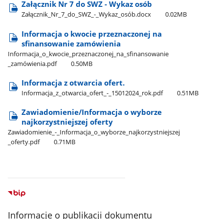
Załącznik Nr 7 do SWZ - Wykaz osób
Załącznik​_Nr​_7​_do​_SWZ​_-​_Wykaz​_osób.docx
0.02MB
Informacja o kwocie przeznaczonej na
sfinansowanie zamówienia
Informacja​_o​_kwocie​_przeznaczonej​_na​_sfinansowanie​
_zamówienia.pdf
0.50MB
Informacja z otwarcia ofert.
Informacja​_z​_otwarcia​_ofert​_-​_15012024​_rok.pdf
0.51MB
Zawiadomienie/Informacja o wyborze
najkorzystniejszej oferty
Zawiadomienie​_-​_Informacja​_o​_wyborze​_najkorzystniejszej​
_oferty.pdf
0.71MB
Informacje o publikacji dokumentu