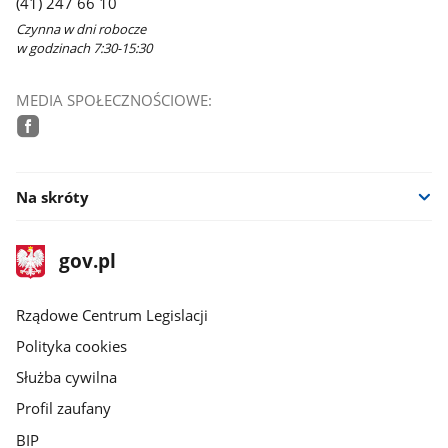
(41) 247 66 10
Czynna w dni robocze
w godzinach 7:30-15:30
MEDIA SPOŁECZNOŚCIOWE:
facebook
Na skróty
stopka
Strona
gov.pl
gov.pl
główna
Rządowe Centrum Legislacji
Polityka cookies
Służba cywilna
Profil zaufany
BIP