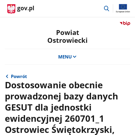
przejdź
gov.pl
do
wyszukiwar
Przejdź
do
Powiat
serwis
Ostrowiecki
Biulety
Informa
Publicz
MENU
Powiat
Ostrow
Powrót
Dostosowanie obecnie
prowadzonej bazy danych
GESUT dla jednostki
ewidencyjnej 260701_1
Ostrowiec Świętokrzyski,