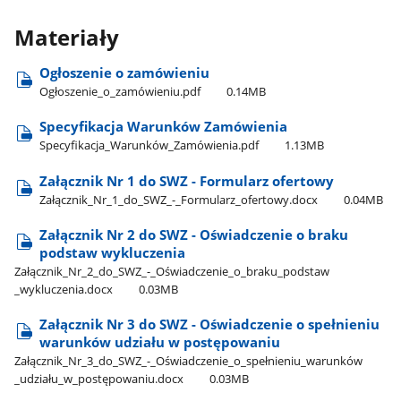
Materiały
Ogłoszenie o zamówieniu
Ogłoszenie​_o​_zamówieniu.pdf
0.14MB
Specyfikacja Warunków Zamówienia
Specyfikacja​_Warunków​_Zamówienia.pdf
1.13MB
Załącznik Nr 1 do SWZ - Formularz ofertowy
Załącznik​_Nr​_1​_do​_SWZ​_-​_Formularz​_ofertowy.docx
0.04MB
Załącznik Nr 2 do SWZ - Oświadczenie o braku
podstaw wykluczenia
Załącznik​_Nr​_2​_do​_SWZ​_-​_Oświadczenie​_o​_braku​_podstaw​
_wykluczenia.docx
0.03MB
Załącznik Nr 3 do SWZ - Oświadczenie o spełnieniu
warunków udziału w postępowaniu
Załącznik​_Nr​_3​_do​_SWZ​_-​_Oświadczenie​_o​_spełnieniu​_warunków​
_udziału​_w​_postępowaniu.docx
0.03MB