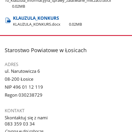
10​_Klauzula​_informacyjna​_sprawy​_zalatwiane​_milczaco.docx
0.02MB
KLAUZULA​_KONKURS
KLAUZULA​_KONKURS.docx
0.02MB
stopka
Starostwo Powiatowe w Łosicach
ADRES
ul. Narutowicza 6
08-200 Łosice
NIP 496 01 12 119
Regon 030238729
KONTAKT
Skontaktuj się z nami
083 359 03 34
Czynna w dni robocze