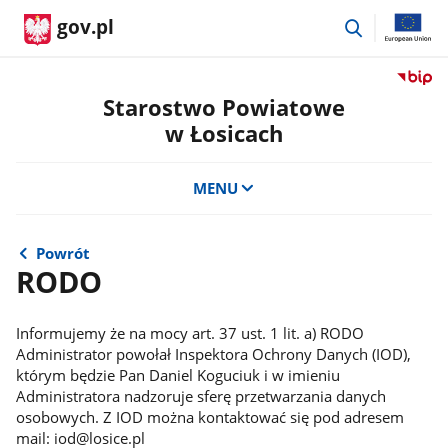
przejdź
gov.pl
do
wyszukiwar
Przejdź
do
Starostwo Powiatowe
serwis
w Łosicach
Biulety
Informa
Publicz
MENU
Staros
Powiat
w
Powrót
Łosicac
RODO
Informujemy że na mocy art. 37 ust. 1 lit. a) RODO
Administrator powołał Inspektora Ochrony Danych (IOD),
którym będzie Pan Daniel Koguciuk i w imieniu
Administratora nadzoruje sferę przetwarzania danych
osobowych. Z IOD można kontaktować się pod adresem
mail: iod@losice.pl