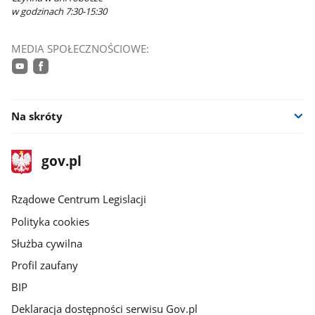
w godzinach 7:30-15:30
MEDIA SPOŁECZNOŚCIOWE:
youtube
facebook
Na skróty
stopka
Strona
gov.pl
gov.pl
główna
Rządowe Centrum Legislacji
Polityka cookies
Służba cywilna
Profil zaufany
BIP
Deklaracja dostępności serwisu Gov.pl