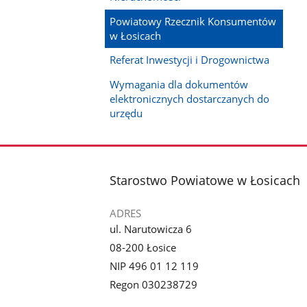
Powiatowy Rzecznik Konsumentów
w Łosicach
Referat Inwestycji i Drogownictwa
Wymagania dla dokumentów
elektronicznych dostarczanych do
urzędu
stopka
Starostwo Powiatowe w Łosicach
ADRES
ul. Narutowicza 6
08-200 Łosice
NIP 496 01 12 119
Regon 030238729