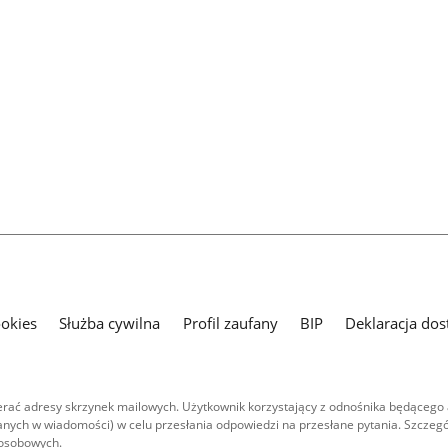
ookies
Służba cywilna
Profil zaufany
BIP
Deklaracja dos
ać adresy skrzynek mailowych. Użytkownik korzystający z odnośnika będącego 
nych w wiadomości) w celu przesłania odpowiedzi na przesłane pytania. Szczegó
 osobowych.