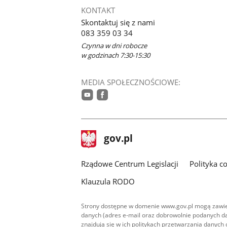
KONTAKT
Skontaktuj się z nami
083 359 03 34
Czynna w dni robocze
w godzinach 7:30-15:30
MEDIA SPOŁECZNOŚCIOWE:
youtube
facebook
stopka
Strona
gov.pl
gov.pl
główna
Rządowe Centrum Legislacji
Polityka c
Klauzula RODO
Strony dostępne w domenie www.gov.pl mogą zawier
danych (adres e-mail oraz dobrowolnie podanych da
znajdują się w ich politykach przetwarzania danych