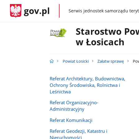
gov.pl
Serwis jednostek samorządu teryt
gov.pl
Starostwo Po
w Łosicach
Powiat Łosicki
Załatw sprawę
Pow
Referat Architektury, Budownictwa,
Ochrony Środowiska, Rolnictwa i
Leśnictwa
Referat Organizacyjno-
Administracyjny
Referat Komunikacji
Referat Geodezji, Katastru i
Nieruchomości