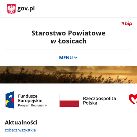
gov.pl
Przejdź
do
Starostwo Powiatowe
serwis
w Łosicach
Biulety
Informa
Publicz
MENU
Staros
Powiat
w
Łosicac
Aktualności
zobacz wszystkie