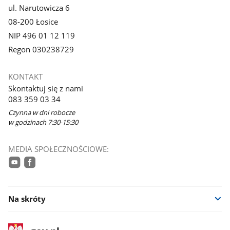
ul. Narutowicza 6
08-200 Łosice
NIP 496 01 12 119
Regon 030238729
KONTAKT
Skontaktuj się z nami
083 359 03 34
Czynna w dni robocze
w godzinach 7:30-15:30
MEDIA SPOŁECZNOŚCIOWE:
youtube
facebook
Na skróty
stopka
Strona