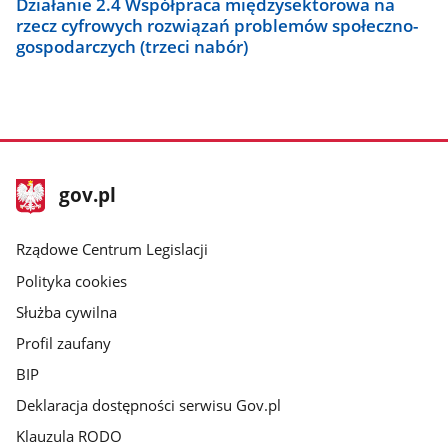
Działanie 2.4 Współpraca międzysektorowa na
rzecz cyfrowych rozwiązań problemów społeczno-
gospodarczych (trzeci nabór)
stopka
Strona
gov.pl
gov.pl
główna
Rządowe Centrum Legislacji
Polityka cookies
Służba cywilna
Profil zaufany
BIP
Deklaracja dostępności serwisu Gov.pl
Klauzula RODO