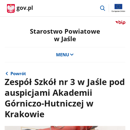
przejdź
gov.pl
do
wyszukiwar
Przejdź
do
Starostwo Powiatowe
serwis
w Jaśle
Biulety
Informa
Publicz
MENU
Staros
Powiat
w
Powrót
Jaśle
Zespół Szkół nr 3 w Jaśle pod
auspicjami Akademii
Górniczo-Hutniczej w
Krakowie