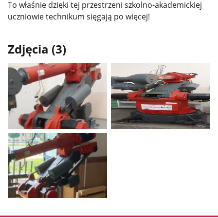
To właśnie dzięki tej przestrzeni szkolno-akademickiej
uczniowie technikum sięgają po więcej!
Zdjęcia (3)
Pokaż
Pokaż
zdjęcie
zdjęcie
1
2
z
z
galerii.
galerii.
Pokaż
zdjęcie