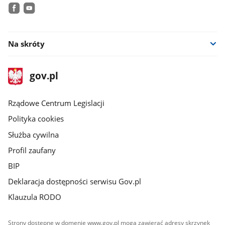
facebook
youtube
Na skróty
stopka
Strona
gov.pl
gov.pl
główna
Rządowe Centrum Legislacji
Polityka cookies
Służba cywilna
Profil zaufany
BIP
Deklaracja dostępności serwisu Gov.pl
Klauzula RODO
Strony dostępne w domenie www.gov.pl mogą zawierać adresy skrzynek