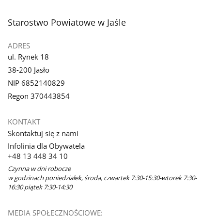
3
z
stopka
Starostwo Powiatowe w Jaśle
galerii.
ADRES
ul. Rynek 18
38-200 Jasło
NIP 6852140829
Regon 370443854
KONTAKT
Skontaktuj się z nami
Infolinia dla Obywatela
+48 13 448 34 10
Czynna w dni robocze
w godzinach poniedziałek, środa, czwartek 7:30-15:30-wtorek 7:30-
16:30 piątek 7:30-14:30
MEDIA SPOŁECZNOŚCIOWE: