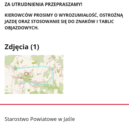
ZA UTRUDNIENIA PRZEPRASZAMY!
KIEROWCÓW PROSIMY O WYROZUMIAŁOŚĆ, OSTROŻNĄ
JAZDĘ ORAZ STOSOWANIE SIĘ DO ZNAKÓW I TABLIC
OBJAZDOWYCH.
Zdjęcia (1)
Pokaż
zdjęcie
1
z
stopka
Starostwo Powiatowe w Jaśle
galerii.