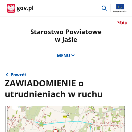
przejdź
gov.pl
do
wyszukiwar
Przejdź
do
Starostwo Powiatowe
serwis
w Jaśle
Biulety
Informa
Publicz
MENU
Staros
Powiat
w
Powrót
Jaśle
ZAWIADOMIENIE o
utrudnieniach w ruchu