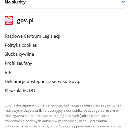
Na skróty
stopka
Strona
gov.pl
gov.pl
główna
Rządowe Centrum Legislacji
Polityka cookies
Służba cywilna
Profil zaufany
BIP
Deklaracja dostępności serwisu Gov.pl
Klauzula RODO
Strony dostępne w domenie www.gov.pl mogą zawierać adresy skrzynek
mailowych. Użytkownik korzystający z odnośnika będącego adresem e-
mail zgadza się na przetwarzanie jego danych (adres e-mail oraz
dobrowolnie podanych danych w wiadomości) w celu przesłania
odpowiedzi na przesłane pytania. Szczegóły przetwarzania danych przez