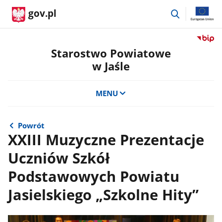
przejdź
gov.pl
do
wyszukiwar
Przejdź
do
Starostwo Powiatowe
serwis
w Jaśle
Biulety
Informa
Publicz
MENU
Staros
Powiat
w
Powrót
Jaśle
XXIII Muzyczne Prezentacje
Uczniów Szkół
Podstawowych Powiatu
Jasielskiego „Szkolne Hity”