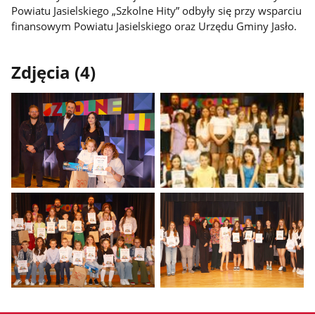
Powiatu Jasielskiego „Szkolne Hity” odbyły się przy wsparciu
finansowym Powiatu Jasielskiego oraz Urzędu Gminy Jasło.
Zdjęcia (4)
Pokaż
Pokaż
zdjęcie
zdjęcie
1
2
z
z
galerii.
galerii.
Pokaż
Pokaż
zdjęcie
zdjęcie