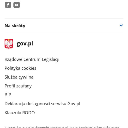
facebook
youtube
Na skróty
stopka
Strona
gov.pl
gov.pl
główna
Rządowe Centrum Legislacji
Polityka cookies
Służba cywilna
Profil zaufany
BIP
Deklaracja dostępności serwisu Gov.pl
Klauzula RODO
Strony dostępne w domenie www.gov.pl mogą zawierać adresy skrzynek