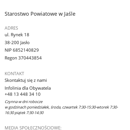
3
4
z
z
stopka
Starostwo Powiatowe w Jaśle
galerii.
galerii.
ADRES
ul. Rynek 18
38-200 Jasło
NIP 6852140829
Regon 370443854
KONTAKT
Skontaktuj się z nami
Infolinia dla Obywatela
+48 13 448 34 10
Czynna w dni robocze
w godzinach poniedziałek, środa, czwartek 7:30-15:30-wtorek 7:30-
16:30 piątek 7:30-14:30
MEDIA SPOŁECZNOŚCIOWE: