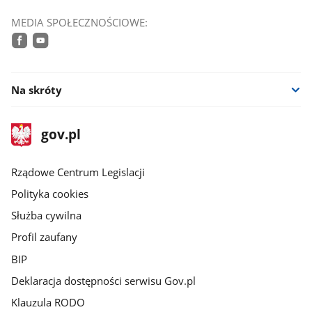
MEDIA SPOŁECZNOŚCIOWE:
facebook
youtube
Na skróty
stopka
Strona
gov.pl
gov.pl
główna
Rządowe Centrum Legislacji
Polityka cookies
Służba cywilna
Profil zaufany
BIP
Deklaracja dostępności serwisu Gov.pl
Klauzula RODO