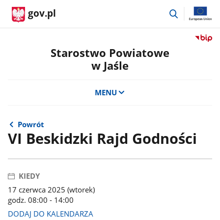
przejdź
gov.pl
do
wyszukiwar
Przejdź
do
Starostwo Powiatowe
serwis
w Jaśle
Biulety
Informa
Publicz
MENU
Staros
Powiat
w
Powrót
Jaśle
VI Beskidzki Rajd Godności
KIEDY
17 czerwca 2025 (wtorek)
godz. 08:00 - 14:00
DODAJ DO KALENDARZA