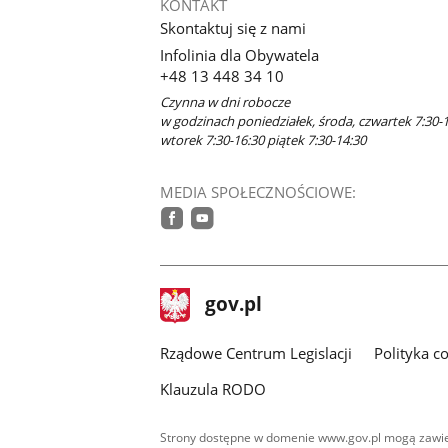
KONTAKT
Skontaktuj się z nami
Infolinia dla Obywatela
+48 13 448 34 10
Czynna w dni robocze
w godzinach poniedziałek, środa, czwartek 7:30-1
wtorek 7:30-16:30 piątek 7:30-14:30
MEDIA SPOŁECZNOŚCIOWE:
facebook
youtube
stopka
Strona
gov.pl
gov.pl
główna
Rządowe Centrum Legislacji
Polityka c
Klauzula RODO
Strony dostępne w domenie www.gov.pl mogą zawier