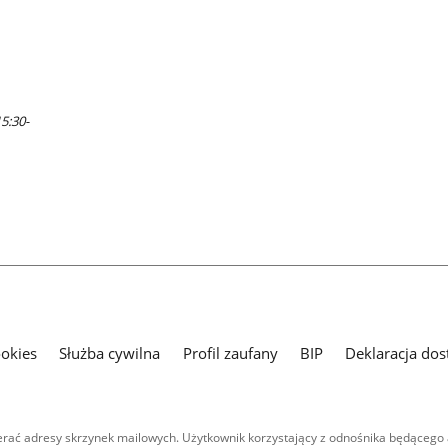
5:30-
ookies
Służba cywilna
Profil zaufany
BIP
Deklaracja dos
ać adresy skrzynek mailowych. Użytkownik korzystający z odnośnika będącego 