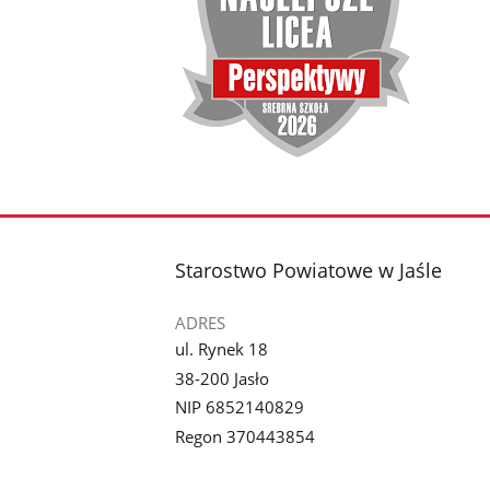
stopka
Starostwo Powiatowe w Jaśle
ADRES
ul. Rynek 18
38-200 Jasło
NIP 6852140829
Regon 370443854