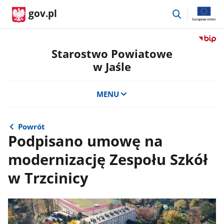
przejdź
gov.pl
do
wyszukiwar
Przejdź
do
Starostwo Powiatowe
serwis
w Jaśle
Biulety
Informa
Publicz
MENU
Staros
Powiat
w
Powrót
Jaśle
Podpisano umowę na
modernizację Zespołu Szkół
w Trzcinicy