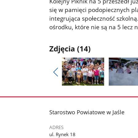
Kolejny Piknik na 5 przeszedł ju
się w pamięci podopiecznych pla
integrująca społeczność szkolną
ośrodku, które nie są na 5 lecz n
Zdjęcia (14)
Pokaż
poprzednie
Pokaż
Pokaż
zdjęcia
zdjęcie
zdjęcie
1
2
z
z
stopka
Starostwo Powiatowe w Jaśle
galerii.
galerii.
ADRES
ul. Rynek 18