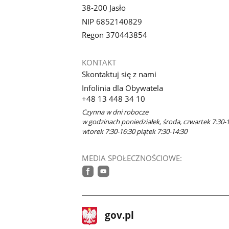
38-200 Jasło
NIP 6852140829
Regon 370443854
KONTAKT
Skontaktuj się z nami
Infolinia dla Obywatela
+48 13 448 34 10
Czynna w dni robocze
w godzinach poniedziałek, środa, czwartek 7:30-1
wtorek 7:30-16:30 piątek 7:30-14:30
MEDIA SPOŁECZNOŚCIOWE:
facebook
youtube
stopka
Strona
gov.pl
gov.pl
główna