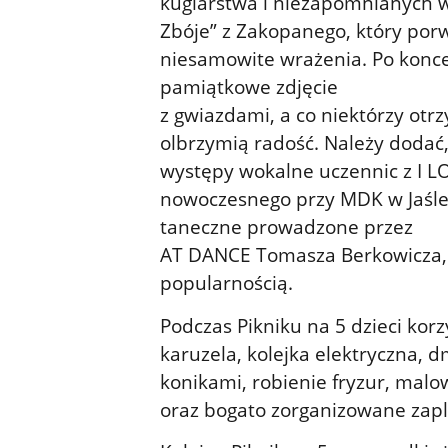
kuglarstwa i niezapomnianych 
Zbóje” z Zakopanego, który porw
niesamowite wrażenia. Po koncer
pamiątkowe zdjęcie
z gwiazdami, a co niektórzy otrz
olbrzymią radość. Należy dodać,
występy wokalne uczennic z I LO
nowoczesnego przy MDK w Jaśle.
taneczne prowadzone przez
AT DANCE Tomasza Berkowicza, k
popularnością.
Podczas Pikniku na 5 dzieci korzy
karuzela, kolejka elektryczna,
konikami, robienie fryzur, malo
oraz bogato zorganizowane zap