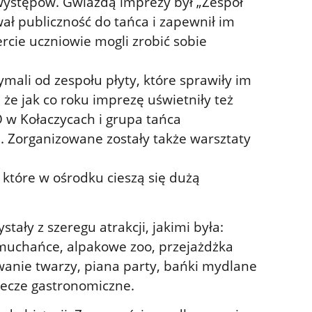
występów. Gwiazdą imprezy był „Zespół
ał publiczność do tańca i zapewnił im
cie uczniowie mogli zrobić sobie
ymali od zespołu płyty, które sprawiły im
 że jak co roku imprezę uświetniły też
 w Kołaczycach i grupa tańca
 Zorganizowane zostały także warsztaty
tóre w ośrodku cieszą się dużą
stały z szeregu atrakcji, jakimi była:
 dmuchańce, alpakowe zoo, przejażdżka
wanie twarzy, piana party, bańki mydlane
lecze gastronomiczne.