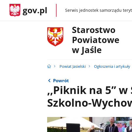
gov.pl
Serwis jednostek samorządu teryt
gov.pl
Starostwo
Powiatowe
w Jaśle
Powiat Jasielski
Ogłoszenia i artykuły
Powrót
,,Piknik na 5” 
Szkolno-Wycho