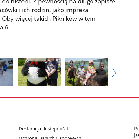
ż do historii. Z pewnością na długo zapisze
cówki i ich rodzin, jako impreza
. Oby więcej takich Pikników w tym
a 6.
Pokaż
nestępne
Pokaż
Pokaż
zdjęcia
zdjęcie
zdjęcie
3
4
z
z
galerii.
galerii.
Deklaracja dostępności
Po
Ja
Ochrona Danych Osobowych