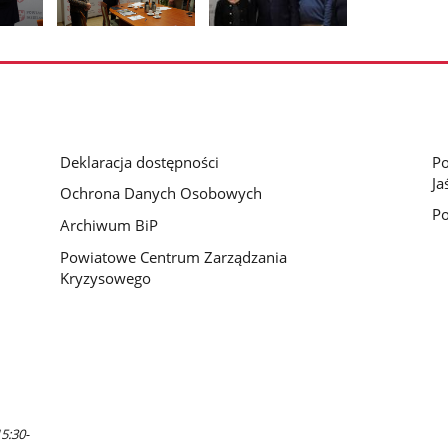
Pokaż
nestępne
Pokaż
Pokaż
zdjęcia
zdjęcie
zdjęcie
3
4
z
z
galerii.
galerii.
Deklaracja dostępności
Po
Ja
Ochrona Danych Osobowych
Po
Archiwum BiP
Powiatowe Centrum Zarządzania
Kryzysowego
5:30-