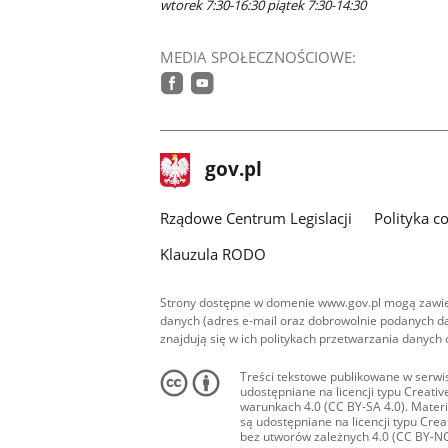
wtorek 7:30-16:30 piątek 7:30-14:30
MEDIA SPOŁECZNOŚCIOWE:
facebook
youtube
stopka
Strona
gov.pl
gov.pl
główna
Rządowe Centrum Legislacji
Polityka c
Klauzula RODO
Strony dostępne w domenie www.gov.pl mogą zawier
danych (adres e-mail oraz dobrowolnie podanych da
znajdują się w ich politykach przetwarzania danych
Treści tekstowe publikowane w serwis
udostępniane na licencji typu Creat
warunkach 4.0 (CC BY-SA 4.0). Materia
są udostępniane na licencji typu Cr
bez utworów zależnych 4.0 (CC BY-NC-N