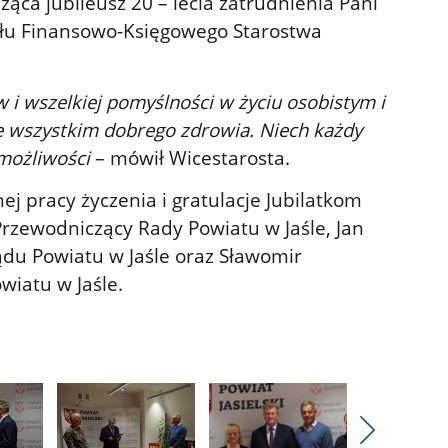
ca jubileusz 20 – lecia zatrudnienia Pani
ału Finansowo-Księgowego Starostwa
 i wszelkiej pomyślności w życiu osobistym i
e wszystkim dobrego zdrowia. Niech każdy
możliwości
– mówił Wicestarosta.
ej pracy życzenia i gratulacje Jubilatkom
 Przewodniczący Rady Powiatu w Jaśle, Jan
du Powiatu w Jaśle oraz Sławomir
wiatu w Jaśle.