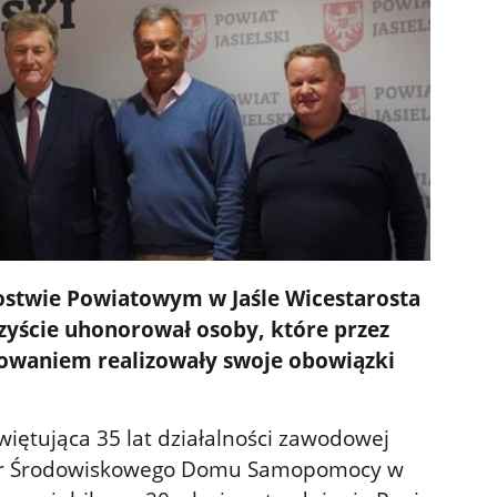
rostwie Powiatowym w Jaśle Wicestarosta
czyście uhonorował osoby, które przez
żowaniem realizowały swoje obowiązki
więtująca 35 lat działalności zawodowej
ktor Środowiskowego Domu Samopomocy w