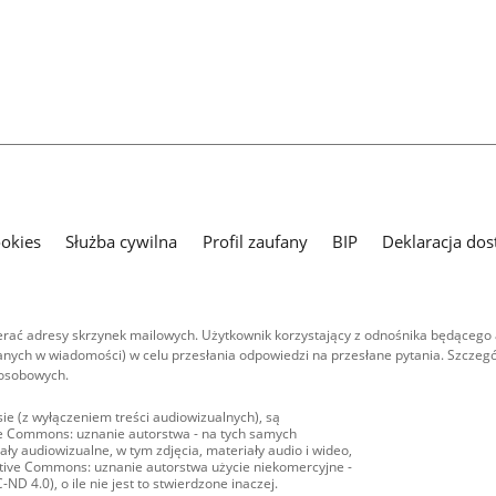
ookies
Służba cywilna
Profil zaufany
BIP
Deklaracja dos
ać adresy skrzynek mailowych. Użytkownik korzystający z odnośnika będącego 
nych w wiadomości) w celu przesłania odpowiedzi na przesłane pytania. Szczegó
 osobowych.
ie (z wyłączeniem treści audiowizualnych), są
ive Commons: uznanie autorstwa - na tych samych
ły audiowizualne, w tym zdjęcia, materiały audio i wideo,
eative Commons: uznanie autorstwa użycie niekomercyjne -
D 4.0), o ile nie jest to stwierdzone inaczej.