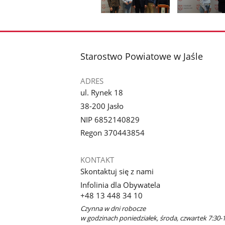
Pokaż
poprzednie
Pokaż
Pokaż
zdjęcia
zdjęcie
zdjęcie
1
2
z
z
stopka
Starostwo Powiatowe w Jaśle
galerii.
galerii.
ADRES
ul. Rynek 18
38-200 Jasło
NIP 6852140829
Regon 370443854
KONTAKT
Skontaktuj się z nami
Infolinia dla Obywatela
+48 13 448 34 10
Czynna w dni robocze
w godzinach poniedziałek, środa, czwartek 7:30-1