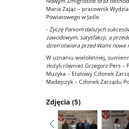
Nowym Żmigrodzie oraz obchodzą
Maria Zając – pracownik Wydzi
Powiatowego w Jaśle.
-
Życzę Paniom dalszych sukcesów
zawodowym, satysfakcji, a przed
dzień otwiera przed Wami nowe 
W uznaniu wieloletniej, sumienn
złożyli również Grzegorz Pers –
Muzyka – Etatowy Członek Zarzą
Madejczyk – Członek Zarządu Po
Zdjęcia (5)