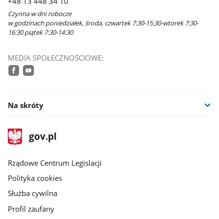
+48 13 448 34 10
Czynna w dni robocze
w godzinach poniedziałek, środa, czwartek 7:30-15:30-wtorek 7:30-
16:30 piątek 7:30-14:30
MEDIA SPOŁECZNOŚCIOWE:
facebook
youtube
Na skróty
stopka
Strona
gov.pl
gov.pl
główna
Rządowe Centrum Legislacji
Polityka cookies
Służba cywilna
Profil zaufany