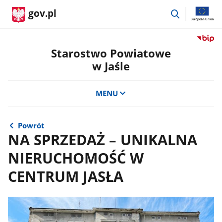
przejdź
gov.pl
do
wyszukiwar
Przejdź
do
Starostwo Powiatowe
serwis
w Jaśle
Biulety
Informa
Publicz
MENU
Staros
Powiat
w
Powrót
Jaśle
NA SPRZEDAŻ – UNIKALNA
NIERUCHOMOŚĆ W
CENTRUM JASŁA