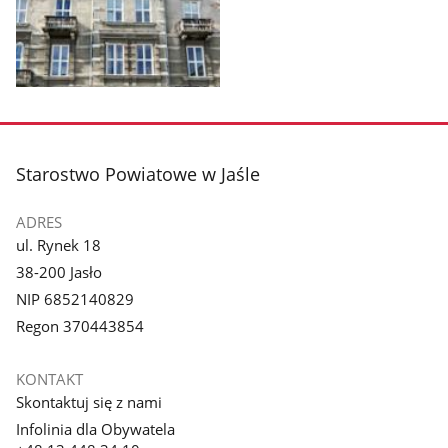
Pokaż
zdjęcie
1
z
stopka
Starostwo Powiatowe w Jaśle
galerii.
ADRES
ul. Rynek 18
38-200 Jasło
NIP 6852140829
Regon 370443854
KONTAKT
Skontaktuj się z nami
Infolinia dla Obywatela