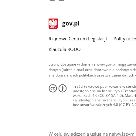
facebook
youtube
stopka
Strona
gov.pl
gov.pl
główna
Rządowe Centrum Legislacji
Polityka c
Klauzula RODO
Strony dostępne w domenie www.gov.pl mogą zawier
danych (adres e-mail oraz dobrowolnie podanych da
znajdują się w ich politykach przetwarzania danych
Treści tekstowe publikowane w serwis
udostępniane na licencji typu Creat
warunkach 4.0 (CC BY-SA 4.0). Materia
są udostępniane na licencji typu Cr
bez utworów zależnych 4.0 (CC BY-NC-N
W celu świadczenia usług na najwyższym p