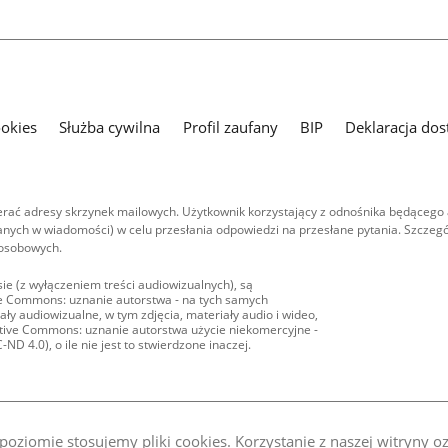
ookies
Służba cywilna
Profil zaufany
BIP
Deklaracja dos
ać adresy skrzynek mailowych. Użytkownik korzystający z odnośnika będącego 
nych w wiadomości) w celu przesłania odpowiedzi na przesłane pytania. Szczegó
 osobowych.
ie (z wyłączeniem treści audiowizualnych), są
ive Commons: uznanie autorstwa - na tych samych
ły audiowizualne, w tym zdjęcia, materiały audio i wideo,
eative Commons: uznanie autorstwa użycie niekomercyjne -
D 4.0), o ile nie jest to stwierdzone inaczej.
oziomie stosujemy pliki cookies. Korzystanie z naszej witryny 