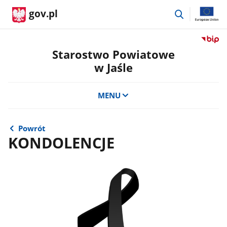
przejdź
gov.pl
do
wyszukiwar
Przejdź
do
Starostwo Powiatowe
serwis
w Jaśle
Biulety
Informa
Publicz
MENU
Staros
Powiat
w
Powrót
Jaśle
KONDOLENCJE