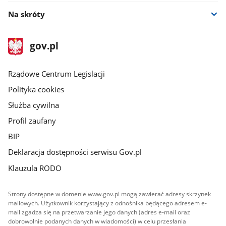
Na skróty
stopka
Strona
gov.pl
gov.pl
główna
Rządowe Centrum Legislacji
Polityka cookies
Służba cywilna
Profil zaufany
BIP
Deklaracja dostępności serwisu Gov.pl
Klauzula RODO
Strony dostępne w domenie www.gov.pl mogą zawierać adresy skrzynek
mailowych. Użytkownik korzystający z odnośnika będącego adresem e-
mail zgadza się na przetwarzanie jego danych (adres e-mail oraz
dobrowolnie podanych danych w wiadomości) w celu przesłania