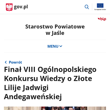
przejdź
gov.pl
do
wyszukiwar
Przejdź
do
Starostwo Powiatowe
serwis
w Jaśle
Biulety
Informa
Publicz
MENU
Staros
Powiat
w
Powrót
Jaśle
Finał VIII Ogólnopolskiego
Konkursu Wiedzy o Złote
Lilije Jadwigi
Andegaweńskiej