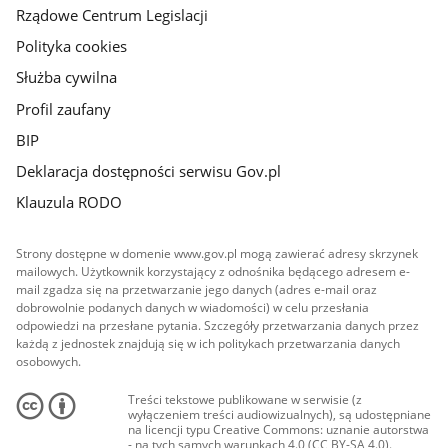
Rządowe Centrum Legislacji
Polityka cookies
Służba cywilna
Profil zaufany
BIP
Deklaracja dostępności serwisu Gov.pl
Klauzula RODO
Strony dostępne w domenie www.gov.pl mogą zawierać adresy skrzynek
mailowych. Użytkownik korzystający z odnośnika będącego adresem e-
mail zgadza się na przetwarzanie jego danych (adres e-mail oraz
dobrowolnie podanych danych w wiadomości) w celu przesłania
odpowiedzi na przesłane pytania. Szczegóły przetwarzania danych przez
każdą z jednostek znajdują się w ich politykach przetwarzania danych
osobowych.
Treści tekstowe publikowane w serwisie (z
wyłączeniem treści audiowizualnych), są udostępniane
na licencji typu Creative Commons: uznanie autorstwa
- na tych samych warunkach 4.0 (CC BY-SA 4.0).