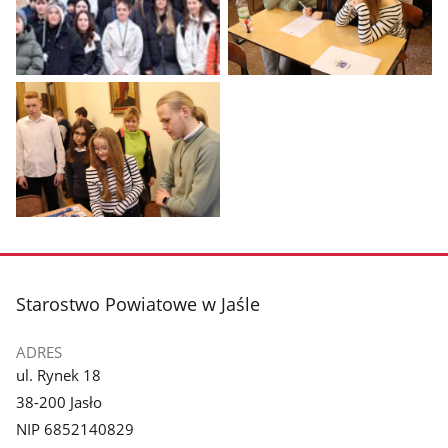
Pokaż
Pokaż
zdjęcie
zdjęcie
1
2
z
z
galerii.
galerii.
Pokaż
zdjęcie
3
z
stopka
Starostwo Powiatowe w Jaśle
galerii.
ADRES
ul. Rynek 18
38-200 Jasło
NIP 6852140829