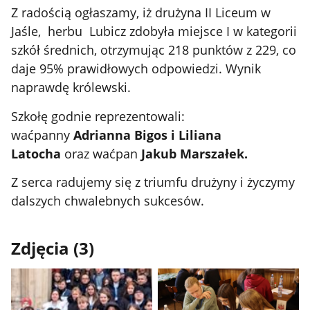
Z radością ogłaszamy, iż drużyna II Liceum w
Jaśle, herbu Lubicz zdobyła miejsce I w kategorii
szkół średnich, otrzymując 218 punktów z 229, co
daje 95% prawidłowych odpowiedzi. Wynik
naprawdę królewski.
Szkołę godnie reprezentowali:
waćpanny
Adrianna Bigos i Liliana
Latocha
oraz waćpan
Jakub Marszałek.
Z serca radujemy się z triumfu drużyny i życzymy
dalszych chwalebnych sukcesów.
Zdjęcia (3)