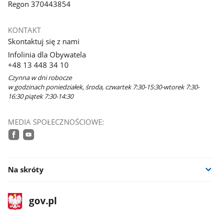
Regon 370443854
KONTAKT
Skontaktuj się z nami
Infolinia dla Obywatela
+48 13 448 34 10
Czynna w dni robocze
w godzinach poniedziałek, środa, czwartek 7:30-15:30-wtorek 7:30-
16:30 piątek 7:30-14:30
MEDIA SPOŁECZNOŚCIOWE:
facebook
youtube
Na skróty
stopka
Strona
gov.pl
gov.pl
główna