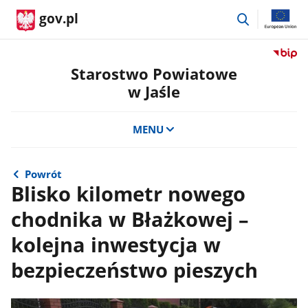
przejdź
gov.pl
do
wyszukiwar
Przejdź
do
Starostwo Powiatowe
serwis
w Jaśle
Biulety
Informa
Publicz
MENU
Staros
Powiat
w
Powrót
Jaśle
Blisko kilometr nowego
chodnika w Błażkowej –
kolejna inwestycja w
bezpieczeństwo pieszych