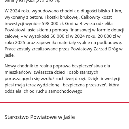
Gminy Brzyska (275 092 zł).
W 2024 roku wybudowano chodnik o długości blisko 1 km,
wykonany z betonu i kostki brukowej. Całkowity koszt
inwestycji wyniósł 598 000 zł. Gmina Brzyska udzieliła
Powiatowi Jasielskiemu pomocy finansowej w formie dotacji
celowej – w wysokości 50 000 zł w 2024 roku, 20 000 zł w
roku 2025 oraz zapewniła materiały sypkie na podbudowę.
Prace zostały zrealizowane przez Powiatowy Zarząd Dróg w
Jaśle.
Nowy chodnik to realna poprawa bezpieczeństwa dla
mieszkańców, zwłaszcza dzieci i osób starszych
poruszających się wzdłuż ruchliwej drogi. Dzięki inwestycji
piesi mają teraz wydzieloną i bezpieczną przestrzeń, która
oddziela ich od ruchu samochodowego.
stopka
Starostwo Powiatowe w Jaśle