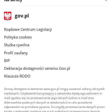
stopka
Strona
gov.pl
gov.pl
główna
Rządowe Centrum Legislacji
Polityka cookies
Służba cywilna
Profil zaufany
BIP
Deklaracja dostępności serwisu Gov.pl
Klauzula RODO
Strony dostępne w domenie www.gov.pl mogą zawierać adresy skrzynek
mailowych. Użytkownik korzystający z odnośnika będącego adresem e-
mail zgadza się na przetwarzanie jego danych (adres e-mail oraz
dobrowolnie podanych danych w wiadomości) w celu przesłania
odpowiedzi na przesłane pytania. Szczegóły przetwarzania danych przez
każdą z jednostek znajdują się w ich politykach przetwarzania danych