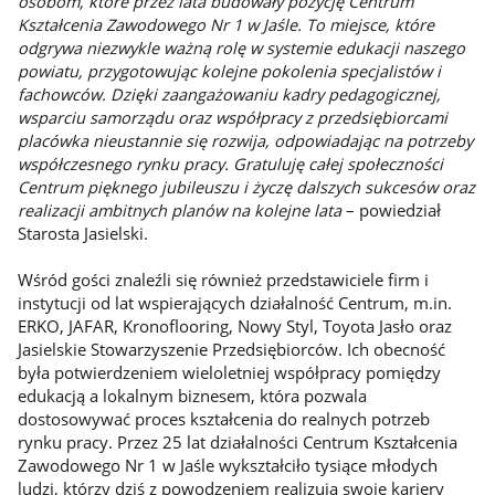
osobom, które przez lata budowały pozycję Centrum
Kształcenia Zawodowego Nr 1 w Jaśle. To miejsce, które
odgrywa niezwykle ważną rolę w systemie edukacji naszego
powiatu, przygotowując kolejne pokolenia specjalistów i
fachowców. Dzięki zaangażowaniu kadry pedagogicznej,
wsparciu samorządu oraz współpracy z przedsiębiorcami
placówka nieustannie się rozwija, odpowiadając na potrzeby
współczesnego rynku pracy. Gratuluję całej społeczności
Centrum pięknego jubileuszu i życzę dalszych sukcesów oraz
realizacji ambitnych planów na kolejne lata
– powiedział
Starosta Jasielski.
Wśród gości znaleźli się również przedstawiciele firm i
instytucji od lat wspierających działalność Centrum, m.in.
ERKO, JAFAR, Kronoflooring, Nowy Styl, Toyota Jasło oraz
Jasielskie Stowarzyszenie Przedsiębiorców. Ich obecność
była potwierdzeniem wieloletniej współpracy pomiędzy
edukacją a lokalnym biznesem, która pozwala
dostosowywać proces kształcenia do realnych potrzeb
rynku pracy. Przez 25 lat działalności Centrum Kształcenia
Zawodowego Nr 1 w Jaśle wykształciło tysiące młodych
ludzi, którzy dziś z powodzeniem realizują swoje kariery