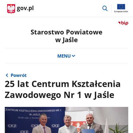
przejdź
gov.pl
do
wyszukiwar
Przejdź
do
Starostwo Powiatowe
serwis
w Jaśle
Biulety
Informa
Publicz
MENU
Staros
Powiat
w
Powrót
Jaśle
25 lat Centrum Kształcenia
Zawodowego Nr 1 w Jaśle