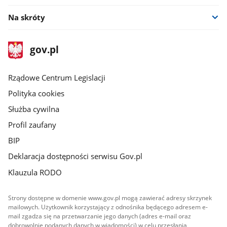
Na skróty
stopka
Strona
gov.pl
gov.pl
główna
Rządowe Centrum Legislacji
Polityka cookies
Służba cywilna
Profil zaufany
BIP
Deklaracja dostępności serwisu Gov.pl
Klauzula RODO
Strony dostępne w domenie www.gov.pl mogą zawierać adresy skrzynek
mailowych. Użytkownik korzystający z odnośnika będącego adresem e-
mail zgadza się na przetwarzanie jego danych (adres e-mail oraz
dobrowolnie podanych danych w wiadomości) w celu przesłania