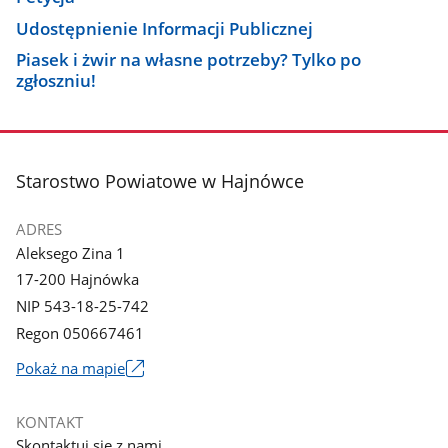
Udostępnienie Informacji Publicznej
Piasek i żwir na własne potrzeby? Tylko po
zgłoszniu!
stopka
Starostwo Powiatowe w Hajnówce
ADRES
Aleksego Zina 1
17-200 Hajnówka
NIP 543-18-25-742
Regon 050667461
Link
Pokaż na mapie
otworzy
się
KONTAKT
w
Skontaktuj się z nami