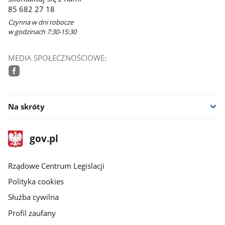
nowym
85 682 27 18
oknie
Czynna w dni robocze
w godzinach 7:30-15:30
MEDIA SPOŁECZNOŚCIOWE:
facebook
Na skróty
stopka
Strona
gov.pl
gov.pl
główna
Rządowe Centrum Legislacji
Polityka cookies
Służba cywilna
Profil zaufany