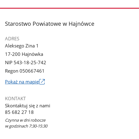
stopka
Starostwo Powiatowe w Hajnówce
ADRES
Aleksego Zina 1
17-200 Hajnówka
NIP 543-18-25-742
Regon 050667461
Link
Pokaż na mapie
otworzy
się
KONTAKT
w
Skontaktuj się z nami
nowym
85 682 27 18
oknie
Czynna w dni robocze
w godzinach 7:30-15:30