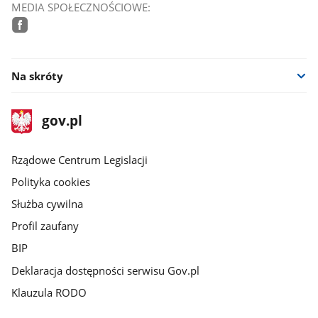
MEDIA SPOŁECZNOŚCIOWE:
facebook
Na skróty
stopka
Strona
gov.pl
gov.pl
główna
Rządowe Centrum Legislacji
Polityka cookies
Służba cywilna
Profil zaufany
BIP
Deklaracja dostępności serwisu Gov.pl
Klauzula RODO