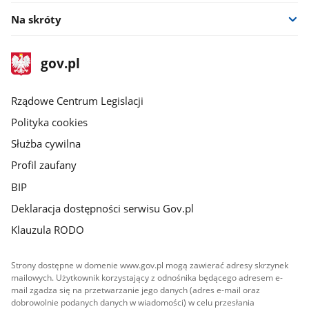
Na skróty
stopka
Strona
gov.pl
gov.pl
główna
Rządowe Centrum Legislacji
Polityka cookies
Służba cywilna
Profil zaufany
BIP
Deklaracja dostępności serwisu Gov.pl
Klauzula RODO
Strony dostępne w domenie www.gov.pl mogą zawierać adresy skrzynek
mailowych. Użytkownik korzystający z odnośnika będącego adresem e-
mail zgadza się na przetwarzanie jego danych (adres e-mail oraz
dobrowolnie podanych danych w wiadomości) w celu przesłania