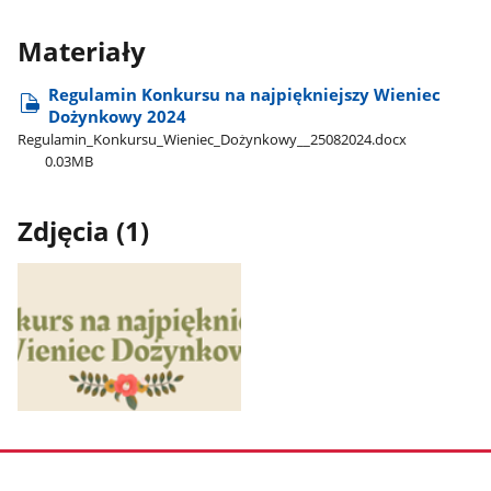
Materiały
Regulamin Konkursu na najpiękniejszy Wieniec
Dożynkowy 2024
Regulamin​_Konkursu​_Wieniec​_Dożynkowy​_​_25082024.docx
0.03MB
Zdjęcia (1)
Pokaż
zdjęcie
1
z