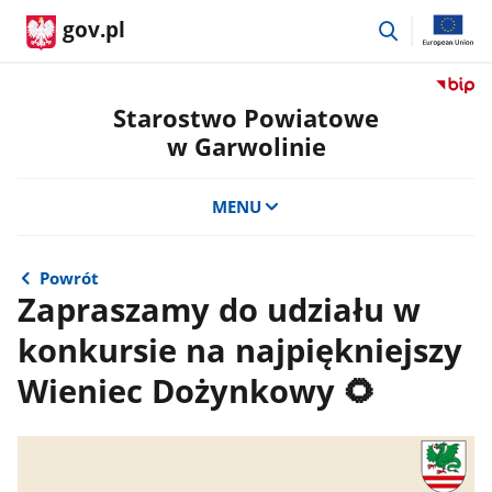
przejdź
gov.pl
do
wyszukiwar
Przejdź
do
Starostwo Powiatowe
serwis
w Garwolinie
Biulety
Informa
Publicz
MENU
Staros
Powiat
w
Powrót
Garwol
Zapraszamy do udziału w
konkursie na najpiękniejszy
Wieniec Dożynkowy 🌻