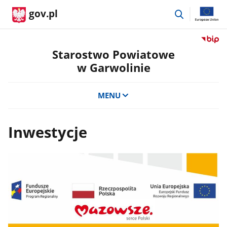
przejdź
gov.pl
do
wyszukiwar
Przejdź
do
Starostwo Powiatowe
serwis
w Garwolinie
Biulety
Informa
Publicz
MENU
Staros
Powiat
w
Inwestycje
Garwol