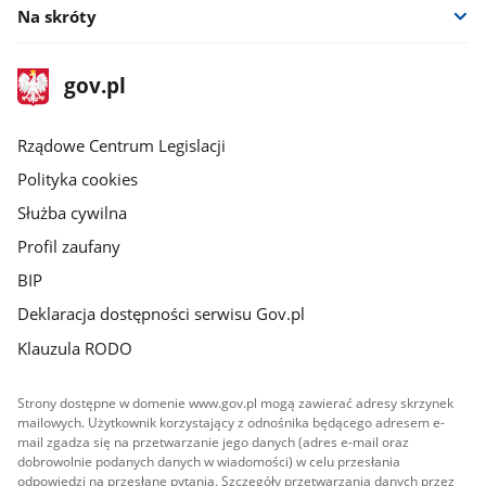
Na skróty
stopka
Strona
gov.pl
gov.pl
główna
Rządowe Centrum Legislacji
Polityka cookies
Służba cywilna
Profil zaufany
BIP
Deklaracja dostępności serwisu Gov.pl
Klauzula RODO
Strony dostępne w domenie www.gov.pl mogą zawierać adresy skrzynek
mailowych. Użytkownik korzystający z odnośnika będącego adresem e-
mail zgadza się na przetwarzanie jego danych (adres e-mail oraz
dobrowolnie podanych danych w wiadomości) w celu przesłania
odpowiedzi na przesłane pytania. Szczegóły przetwarzania danych przez