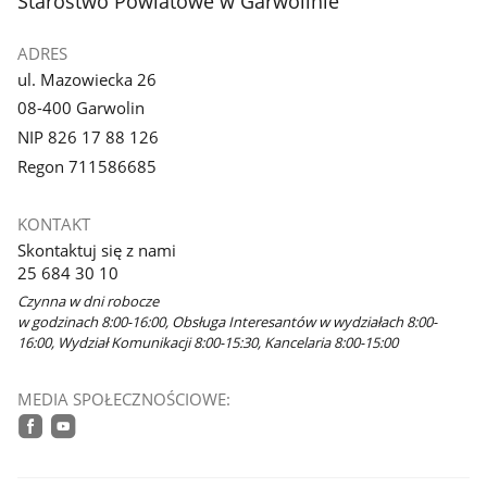
stopka
Starostwo Powiatowe w Garwolinie
ADRES
ul. Mazowiecka 26
08-400 Garwolin
NIP 826 17 88 126
Regon 711586685
KONTAKT
Skontaktuj się z nami
25 684 30 10
Czynna w dni robocze
w godzinach 8:00-16:00, Obsługa Interesantów w wydziałach 8:00-
16:00, Wydział Komunikacji 8:00-15:30, Kancelaria 8:00-15:00
MEDIA SPOŁECZNOŚCIOWE:
facebook
youtube