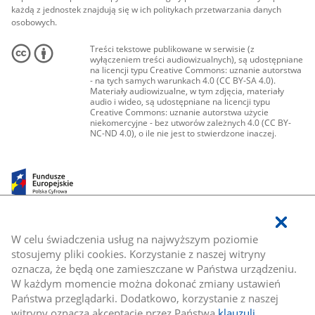
każdą z jednostek znajdują się w ich politykach przetwarzania danych
osobowych.
Treści tekstowe publikowane w serwisie (z
wyłączeniem treści audiowizualnych), są udostępniane
na licencji typu Creative Commons: uznanie autorstwa
- na tych samych warunkach 4.0 (CC BY-SA 4.0).
Materiały audiowizualne, w tym zdjęcia, materiały
audio i wideo, są udostępniane na licencji typu
Creative Commons: uznanie autorstwa użycie
niekomercyjne - bez utworów zależnych 4.0 (CC BY-
NC-ND 4.0), o ile nie jest to stwierdzone inaczej.
W celu świadczenia usług na najwyższym poziomie
stosujemy pliki cookies. Korzystanie z naszej witryny
oznacza, że będą one zamieszczane w Państwa urządzeniu.
W każdym momencie można dokonać zmiany ustawień
Państwa przeglądarki. Dodatkowo, korzystanie z naszej
witryny oznacza akceptację przez Państwa
klauzuli