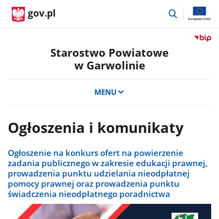
przejdź
gov.pl
do
wyszukiwar
Przejdź
do
Starostwo Powiatowe
serwis
w Garwolinie
Biulety
Informa
Publicz
MENU
Staros
Powiat
w
Ogłoszenia i komunikaty
Garwol
Ogłoszenie na konkurs ofert na powierzenie
zadania publicznego w zakresie edukacji prawnej,
prowadzenia punktu udzielania nieodpłatnej
pomocy prawnej oraz prowadzenia punktu
świadczenia nieodpłatnego poradnictwa