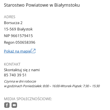
stopka
Starostwo Powiatowe w Białymstoku
ADRES
Borsucza 2
15-569 Białystok
NIP 9661579415
Regon 050658396
Link
Pokaż na mapie
otworzy
się
KONTAKT
w
Skontaktuj się z nami
nowym
85 740 39 51
oknie
Czynna w dni robocze
w godzinach Poniedziałek: 8:00 – 16:00-Wtorek-Piątek: 7:30 – 15:30
MEDIA SPOŁECZNOŚCIOWE: