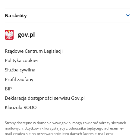
facebook
youtube
Na skróty
stopka
Strona
gov.pl
gov.pl
główna
Rządowe Centrum Legislacji
Polityka cookies
Służba cywilna
Profil zaufany
BIP
Deklaracja dostępności serwisu Gov.pl
Klauzula RODO
Strony dostępne w domenie www.gov.pl mogą zawierać adresy skrzynek
mailowych. Użytkownik korzystający z odnośnika będącego adresem e-
mail zgadza się na przetwarzanie jego danych (adres e-mail oraz