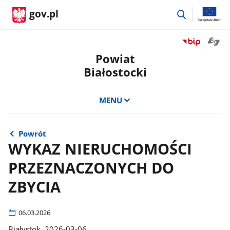
przejdź
gov.pl
do
wyszukiwar
Otwór
Przejdź
okno
do
Powiat
z
serwisu
Białostocki
tłuma
Biuletyn
języka
Informacji
migow
Publicznej
MENU
Powiat
Białostocki
Powrót
WYKAZ NIERUCHOMOŚCI
PRZEZNACZONYCH DO
ZBYCIA
06.03.2026
Białystok, 2026-03-06