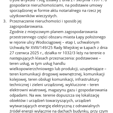
gospodarce nieruchomościami, na podstawie umowy
sporządzonej w formie aktu notarialnego na rzecz jej
użytkowników wieczystych.
Przeznaczenie nieruchomości i sposób jej
zagospodarowania.
Zgodnie z miejscowym planem zagospodarowania
przestrzennego części obszaru miasta Łapy położonego
w rejonie ulicy Wodociągowej – etap I, uchwalonym
Uchwałą Nr XVIII/149/25 Rady Miejskiej w Łapach z dnia
27 czerwca 2025 r., działka nr 1032/3 leży na terenie o
następujących klasach przeznaczenia: podstawowe –
teren usług, w tym usług handlu
wielkopowierzchniowego lub produkcji, uzupełniające –
teren komunikacji drogowej wewnętrznej, komunikacji
kolejowej, teren obsługi komunikacji, infrastruktury
technicznej i zieleni urządzonej, wykluczone – teren
elektrowni wiatrowej, magazynu gazu i gospodarowania
odpadami. Na ww. terenie dopuszcza się lokalizację
obiektów i urządzeń towarzyszących, urządzeń
wytwarzających energię elektryczną z odnawialnych
źródeł energii wyłącznie na dachach budynku, przy czym