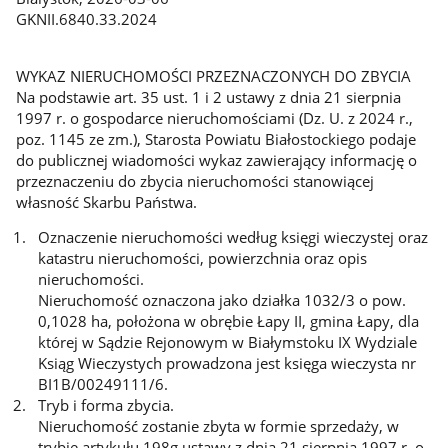
GKNII.6840.33.2024
WYKAZ NIERUCHOMOŚCI PRZEZNACZONYCH DO ZBYCIA
Na podstawie art. 35 ust. 1 i 2 ustawy z dnia 21 sierpnia
1997 r. o gospodarce nieruchomościami (Dz. U. z 2024 r.,
poz. 1145 ze zm.), Starosta Powiatu Białostockiego podaje
do publicznej wiadomości wykaz zawierający informację o
przeznaczeniu do zbycia nieruchomości stanowiącej
własność Skarbu Państwa.
Oznaczenie nieruchomości według księgi wieczystej oraz
katastru nieruchomości, powierzchnia oraz opis
nieruchomości.
Nieruchomość oznaczona jako działka 1032/3 o pow.
0,1028 ha, położona w obrębie Łapy II, gmina Łapy, dla
której w Sądzie Rejonowym w Białymstoku IX Wydziale
Ksiąg Wieczystych prowadzona jest księga wieczysta nr
BI1B/00249111/6.
Tryb i forma zbycia.
Nieruchomość zostanie zbyta w formie sprzedaży, w
trybie artykułu 198g ustawy z dnia 21 sierpnia 1997 r. o