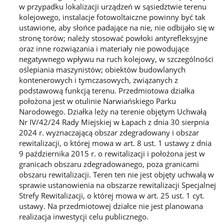
w przypadku lokalizacji urządzeń w sąsiedztwie terenu
kolejowego, instalacje fotowoltaiczne powinny być tak
ustawione, aby słońce padające na nie, nie odbijało się w
stronę torów; należy stosować powłoki antyrefleksyjne
oraz inne rozwiązania i materiały nie powodujące
negatywnego wpływu na ruch kolejowy, w szczególności
oślepiania maszynistów; obiektów budowlanych
kontenerowych i tymczasowych, związanych z
podstawową funkcją terenu. Przedmiotowa działka
położona jest w otulinie Narwiańskiego Parku
Narodowego. Działka leży na terenie objętym Uchwałą
Nr IV/42/24 Rady Miejskiej w Łapach z dnia 30 sierpnia
2024 r. wyznaczającą obszar zdegradowany i obszar
rewitalizacji, o której mowa w art. 8 ust. 1 ustawy z dnia
9 października 2015 r. o rewitalizacji i położona jest w
granicach obszaru zdegradowanego, poza granicami
obszaru rewitalizacji. Teren ten nie jest objęty uchwałą w
sprawie ustanowienia na obszarze rewitalizacji Specjalnej
Strefy Rewitalizacji, o której mowa w art. 25 ust. 1 cyt.
ustawy. Na przedmiotowej działce nie jest planowana
realizacja inwestycji celu publicznego.