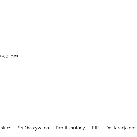
ątek: 7:30
ookies
Służba cywilna
Profil zaufany
BIP
Deklaracja dos