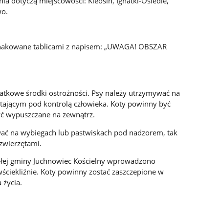
ia dotyczą miejscowości: Kleosin, Ignatki-Osiedle,
wo.
znakowane tablicami z napisem: „UWAGA! OBSZAR
tkowe środki ostrożności. Psy należy utrzymywać na
tającym pod kontrolą człowieka. Koty powinny być
ć wypuszczane na zewnątrz.
ać na wybiegach lub pastwiskach pod nadzorem, tak
 zwierzętami.
 całej gminy Juchnowiec Kościelny wprowadzono
ściekliźnie. Koty powinny zostać zaszczepione w
 życia.