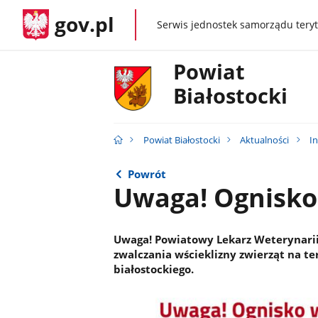
gov.pl
Serwis jednostek samorządu teryt
gov.pl
Powiat
Białostocki
Powiat Białostocki
Aktualności
I
Powrót
Uwaga! Ognisko 
Uwaga! Powiatowy Lekarz Weterynarii
zwalczania wścieklizny zwierząt na te
białostockiego.