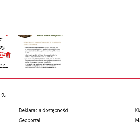
Pokaż
zdjęcie
3
z
oku
galerii.
Deklaracja dostępności
Kl
Geoportal
Ma