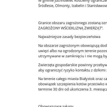
W gminie Juchnowiec Kościelny ograniczen
Śródlesie, Olmonty, Izabelin i Stanisławo
Granice obszaru zagrożonego zostaną o
ZAGROŻONY WŚCIEKLIZNĄ ZWIERZĄT”.
Najważniejsze zasady bezpieczeństwa
Na obszarze zagrożonym obowiązują doda
uwięzi albo na ogrodzonym terenie pozos
utrzymywane w zamknięciu i nie mogą by
Zwierzęta gospodarskie powinny przebyw
aby ograniczyć ryzyko kontaktu z dzikimi
Na terenie całego miasta Białystok oraz
obowiązek szczepienia kotów przeciwko w
terminie 30 dni od ukończenia 3. miesiąca
Obowiązujące zakazy