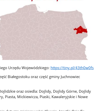
skiego Urzędu Wojewódzkiego:
https://tiny.pl/43th0w0fs
zęść Białegostoku oraz część gminy Juchnowiec
ojlidzkie oraz osiedla: Dojlidy, Dojlidy Górne, Dojlidy
ry, Piasta, Mickiewicza, Piaski, Kawaleryjskie i Nowe