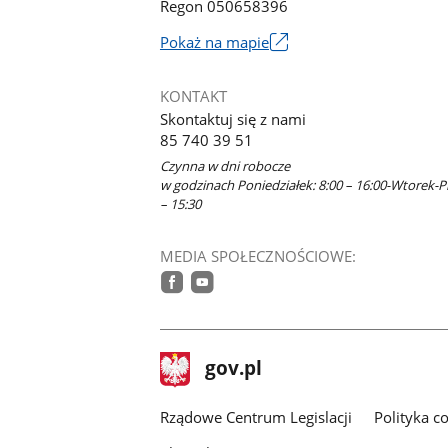
Regon 050658396
Link
Pokaż na mapie
otworzy
się
KONTAKT
w
Skontaktuj się z nami
nowym
85 740 39 51
oknie
Czynna w dni robocze
w godzinach Poniedziałek: 8:00 – 16:00-Wtorek-Pi
– 15:30
MEDIA SPOŁECZNOŚCIOWE:
facebook
youtube
stopka
Strona
gov.pl
gov.pl
główna
Rządowe Centrum Legislacji
Polityka c