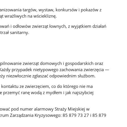
ganizowania targów, wystaw, konkursów i pokazów z
t wrażliwych na wściekliznę.
owań i odłowów zwierząt łownych, z wyjątkiem działań
trzał sanitarny.
, pilnowanie zwierząt domowych i gospodarskich oraz
. Każdy przypadek nietypowego zachowania zwierzęcia —
eży niezwłocznie zgłaszać odpowiednim służbom.
 kontaktu ze zwierzęciem, co do którego nie ma
ie przemyć ranę wodą z mydłem i jak najszybciej
rować pod numer alarmowy Straży Miejskiej w
trum Zarządzania Kryzysowego: 85 879 73 27 i 85 879