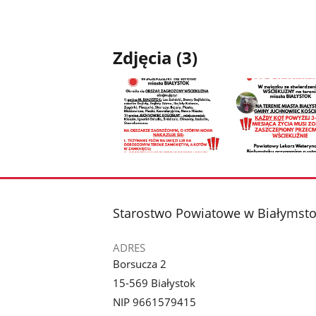
Zdjęcia (3)
Pokaż
Pokaż
zdjęcie
zdjęcie
1
2
z
z
stopka
Starostwo Powiatowe w Białymst
galerii.
galerii.
ADRES
Borsucza 2
15-569 Białystok
NIP 9661579415