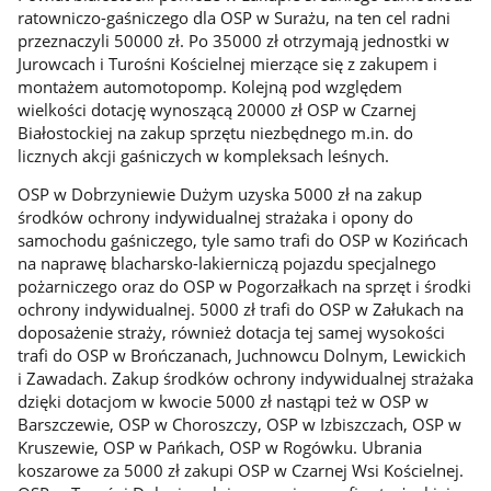
ratowniczo-gaśniczego dla OSP w Surażu, na ten cel radni
przeznaczyli 50000 zł. Po 35000 zł otrzymają jednostki w
Jurowcach i Turośni Kościelnej mierzące się z zakupem i
montażem automotopomp. Kolejną pod względem
wielkości dotację wynoszącą 20000 zł OSP w Czarnej
Białostockiej na zakup sprzętu niezbędnego m.in. do
licznych akcji gaśniczych w kompleksach leśnych.
OSP w Dobrzyniewie Dużym uzyska 5000 zł na zakup
środków ochrony indywidualnej strażaka i opony do
samochodu gaśniczego, tyle samo trafi do OSP w Kozińcach
na naprawę blacharsko-lakierniczą pojazdu specjalnego
pożarniczego oraz do OSP w Pogorzałkach na sprzęt i środki
ochrony indywidualnej. 5000 zł trafi do OSP w Załukach na
doposażenie straży, również dotacja tej samej wysokości
trafi do OSP w Brończanach, Juchnowcu Dolnym, Lewickich
i Zawadach. Zakup środków ochrony indywidualnej strażaka
dzięki dotacjom w kwocie 5000 zł nastąpi też w OSP w
Barszczewie, OSP w Choroszczy, OSP w Izbiszczach, OSP w
Kruszewie, OSP w Pańkach, OSP w Rogówku. Ubrania
koszarowe za 5000 zł zakupi OSP w Czarnej Wsi Kościelnej.