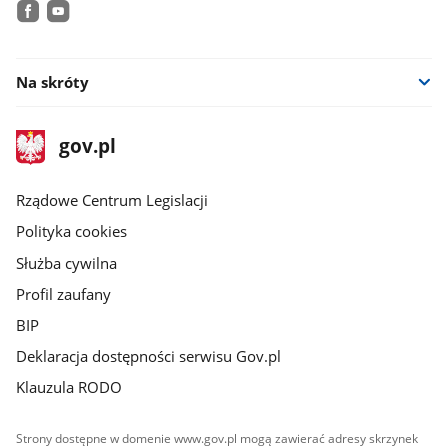
facebook
youtube
Na skróty
stopka
Strona
gov.pl
gov.pl
główna
Rządowe Centrum Legislacji
Polityka cookies
Służba cywilna
Profil zaufany
BIP
Deklaracja dostępności serwisu Gov.pl
Klauzula RODO
Strony dostępne w domenie www.gov.pl mogą zawierać adresy skrzynek