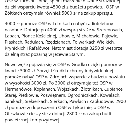
OSP w Turośni Dolnej spełni marzenie o szafie strażackiej
dzięki wsparciu kwotą 4500 zł z budżetu powiatu. OSP w
Żółtkach otrzymała również 5000 zł na zakup sprzętu.
4000 zł pomoże OSP w Letnikach nabyć radiotelefony
nasobne. Dotacje po 4000 zł wesprą straże w Szerenosach,
Łapach, Płonce Kościelnej, Uhowie, Michałowie, Pajewie,
Piaskach, Radulach, Rzędzianach, Folwarkach Wielkich,
Krynickich i Rafałówce. Natomiast dotacja 3250 zł wesprze
dzielną straż pożarną w Jeżewie Starym.
Nowe węże pojawią się w OSP w Gródku dzięki pomocy w
kwocie 3000 zł. Sprzęt i środki ochrony indywidualnej
pomoże nabyć OSP w Zdrojach wsparcie z budżetu powiatu
w wysokości 3000 zł. Po 3000 zł otrzymają też OSP w
Hermanówce, Koplanach, Wojszkach, Złotnikach, Łupiance
Starej, Pietkowie, Poświętnem, Ogrodniczkach, Kowalach,
Sanikach, Siekierkach, Sierkach, Pawłach i Zabłudowie. 2900
zł pomoże w doposażeniu OSP w Tykocinie, a OSP w
Oleszkowie cieszy się z dotacji 2800 zł na zakup butli
powietrznej kompozytowej.