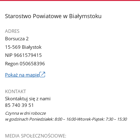
stopka
Starostwo Powiatowe w Białymstoku
ADRES
Borsucza 2
15-569 Białystok
NIP 9661579415
Regon 050658396
Link
Pokaż na mapie
otworzy
się
KONTAKT
w
Skontaktuj się z nami
nowym
85 740 39 51
oknie
Czynna w dni robocze
w godzinach Poniedziałek: 8:00 – 16:00-Wtorek-Piątek: 7:30 – 15:30
MEDIA SPOŁECZNOŚCIOWE: