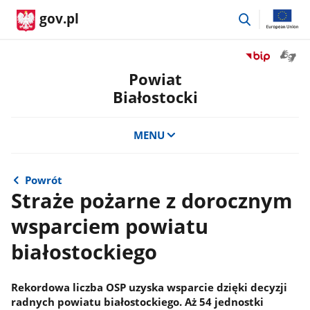
przejdź
gov.pl
do
wyszukiwar
Otwór
Przejdź
okno
do
Powiat
z
serwisu
Białostocki
tłuma
Biuletyn
języka
Informacji
migow
Publicznej
MENU
Powiat
Białostocki
Powrót
Straże pożarne z dorocznym
wsparciem powiatu
białostockiego
Rekordowa liczba OSP uzyska wsparcie dzięki decyzji
radnych powiatu białostockiego. Aż 54 jednostki