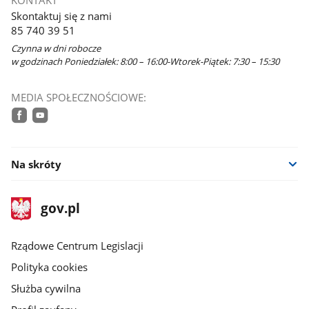
w
Skontaktuj się z nami
nowym
85 740 39 51
oknie
Czynna w dni robocze
w godzinach Poniedziałek: 8:00 – 16:00-Wtorek-Piątek: 7:30 – 15:30
MEDIA SPOŁECZNOŚCIOWE:
facebook
youtube
Na skróty
stopka
Strona
gov.pl
gov.pl
główna
Rządowe Centrum Legislacji
Polityka cookies
Służba cywilna