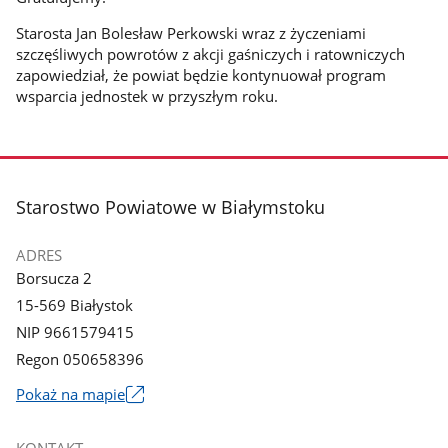
Starosta Jan Bolesław Perkowski wraz z życzeniami
szczęśliwych powrotów z akcji gaśniczych i ratowniczych
zapowiedział, że powiat będzie kontynuował program
wsparcia jednostek w przyszłym roku.
stopka
Starostwo Powiatowe w Białymstoku
ADRES
Borsucza 2
15-569 Białystok
NIP 9661579415
Regon 050658396
Link
Pokaż na mapie
otworzy
się
KONTAKT