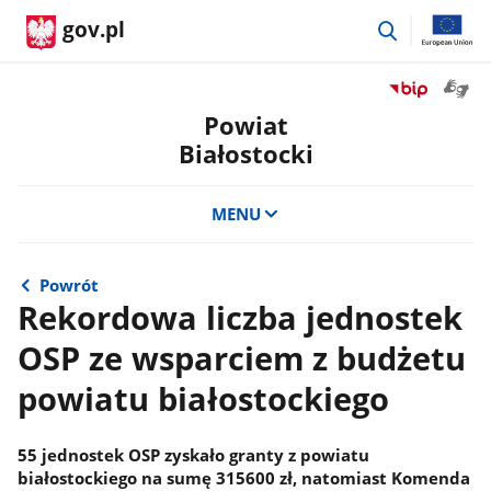
przejdź
gov.pl
do
wyszukiwar
Otwór
Przejdź
okno
do
Powiat
z
serwisu
Białostocki
tłuma
Biuletyn
języka
Informacji
migow
Publicznej
MENU
Powiat
Białostocki
Powrót
Rekordowa liczba jednostek
OSP ze wsparciem z budżetu
powiatu białostockiego
55 jednostek OSP zyskało granty z powiatu
białostockiego na sumę 315600 zł, natomiast Komenda