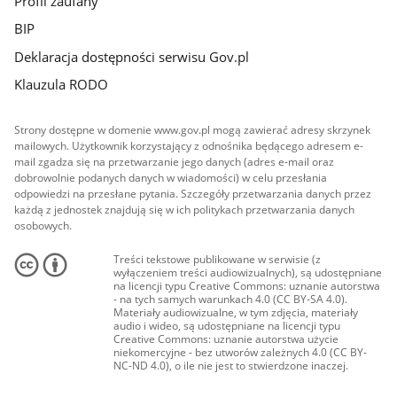
Profil zaufany
BIP
Deklaracja dostępności serwisu Gov.pl
Klauzula RODO
Strony dostępne w domenie www.gov.pl mogą zawierać adresy skrzynek
mailowych. Użytkownik korzystający z odnośnika będącego adresem e-
mail zgadza się na przetwarzanie jego danych (adres e-mail oraz
dobrowolnie podanych danych w wiadomości) w celu przesłania
odpowiedzi na przesłane pytania. Szczegóły przetwarzania danych przez
każdą z jednostek znajdują się w ich politykach przetwarzania danych
osobowych.
Treści tekstowe publikowane w serwisie (z
wyłączeniem treści audiowizualnych), są udostępniane
na licencji typu Creative Commons: uznanie autorstwa
- na tych samych warunkach 4.0 (CC BY-SA 4.0).
Materiały audiowizualne, w tym zdjęcia, materiały
audio i wideo, są udostępniane na licencji typu
Creative Commons: uznanie autorstwa użycie
niekomercyjne - bez utworów zależnych 4.0 (CC BY-
NC-ND 4.0), o ile nie jest to stwierdzone inaczej.