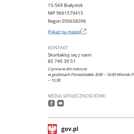
15-569 Białystok
NIP 9661579415
Regon 050658396
Link
Pokaż na mapie
otworzy
się
KONTAKT
w
Skontaktuj się z nami
nowym
85 740 39 51
oknie
Czynna w dni robocze
w godzinach Poniedziałek: 8:00 – 16:00-Wtorek-Pi
– 15:30
MEDIA SPOŁECZNOŚCIOWE:
facebook
youtube
stopka
Strona
gov.pl
gov.pl