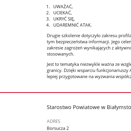
UWAŻAĆ,
UCIEKAĆ,
UKRYĆ SIĘ,
UDAREMNIĆ ATAK.
Drugie szkolenie dotyczyło zakresu profil
tym bezpieczeństwa informacji. Jego ce
zakresie zagrożeń wynikających z aktywno
stosowanych.
Jest to tematyka niezwykle ważna ze wzgl
granicy. Dzięki wsparciu funkcjonariuszy
lepiej przygotowane na wyzwania współc
stopka
Starostwo Powiatowe w Białymst
ADRES
Borsucza 2