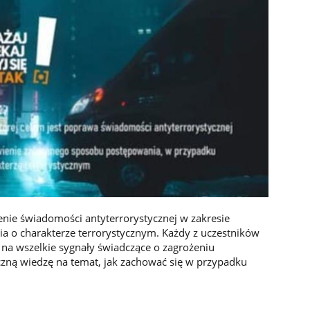
enie świadomości antyterrorystycznej w zakresie
ia o charakterze terrorystycznym. Każdy z uczestników
 na wszelkie sygnały świadczące o zagrożeniu
czną wiedzę na temat, jak zachować się w przypadku