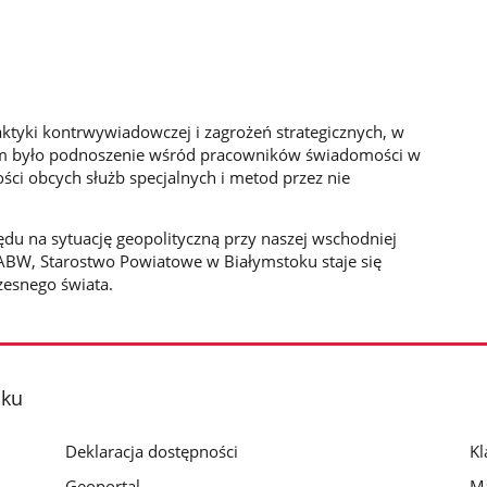
aktyki kontrwywiadowczej i zagrożeń strategicznych, w
lem było podnoszenie wśród pracowników świadomości w
ści obcych służb specjalnych i metod przez nie
ędu na sytuację geopolityczną przy naszej wschodniej
 ABW, Starostwo Powiatowe w Białymstoku staje się
zesnego świata.
oku
Deklaracja dostępności
Kl
Geoportal
Ma