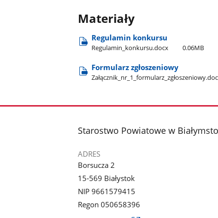
Materiały
Regulamin konkursu
Regulamin​_konkursu.docx
0.06MB
Formularz zgłoszeniowy
Załącznik​_nr​_1​_formularz​_zgłoszeniowy.do
stopka
Starostwo Powiatowe w Białymst
ADRES
Borsucza 2
15-569 Białystok
NIP 9661579415
Regon 050658396