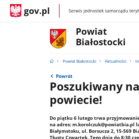
gov.pl
Serwis jednostek samorządu teryt
gov.pl
Powiat
Białostocki
Powiat Białostocki
Aktualności
I
Powrót
Poszukiwany na
powiecie!
Do piątku 6 lutego trwa przyjmowanie
na adres: m.korolczuk@powiatbia.pl 
Białymstoku, ul. Borsucza 2, 15-569 Bia
Tłusty Czwartek. Tego dnia do 8:30 c