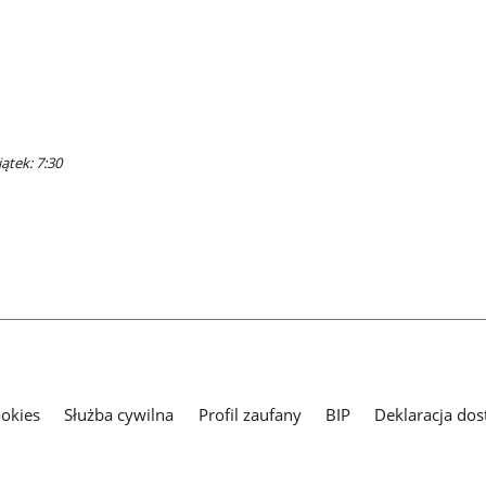
ątek: 7:30
ookies
Służba cywilna
Profil zaufany
BIP
Deklaracja dos