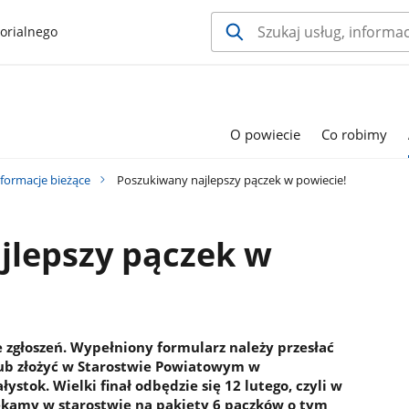
orialnego
O powiecie
Co robimy
nformacje bieżące
Poszukiwany najlepszy pączek w powiecie!
jlepszy pączek w
 zgłoszeń. Wypełniony formularz należy przesłać
lub złożyć w Starostwie Powiatowym w
łystok. Wielki finał odbędzie się 12 lutego, czyli w
zekamy w starostwie na pakiety 6 pączków o tym