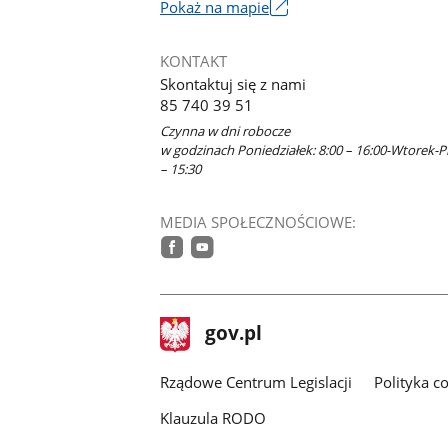
Link
Pokaż na mapie
otworzy
się
KONTAKT
w
Skontaktuj się z nami
nowym
85 740 39 51
oknie
Czynna w dni robocze
w godzinach Poniedziałek: 8:00 – 16:00-Wtorek-Pi
– 15:30
MEDIA SPOŁECZNOŚCIOWE:
facebook
youtube
stopka
Strona
gov.pl
gov.pl
główna
Rządowe Centrum Legislacji
Polityka c
Klauzula RODO