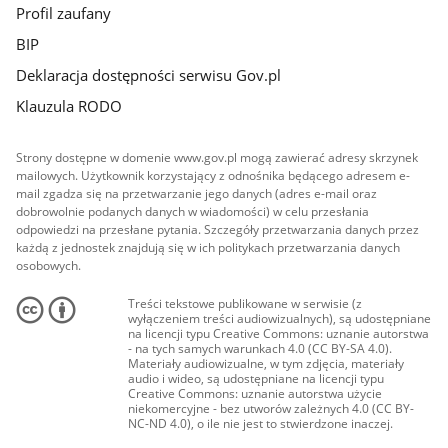
Profil zaufany
BIP
Deklaracja dostępności serwisu Gov.pl
Klauzula RODO
Strony dostępne w domenie www.gov.pl mogą zawierać adresy skrzynek
mailowych. Użytkownik korzystający z odnośnika będącego adresem e-
mail zgadza się na przetwarzanie jego danych (adres e-mail oraz
dobrowolnie podanych danych w wiadomości) w celu przesłania
odpowiedzi na przesłane pytania. Szczegóły przetwarzania danych przez
każdą z jednostek znajdują się w ich politykach przetwarzania danych
osobowych.
Treści tekstowe publikowane w serwisie (z
wyłączeniem treści audiowizualnych), są udostępniane
na licencji typu Creative Commons: uznanie autorstwa
- na tych samych warunkach 4.0 (CC BY-SA 4.0).
Materiały audiowizualne, w tym zdjęcia, materiały
audio i wideo, są udostępniane na licencji typu
Creative Commons: uznanie autorstwa użycie
niekomercyjne - bez utworów zależnych 4.0 (CC BY-
NC-ND 4.0), o ile nie jest to stwierdzone inaczej.