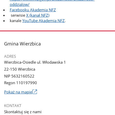
oddzialow/
Facebooku Akademia NFZ
serwisie
X (kanał NFZ)
kanale
YouTube Akademia NFZ
.
stopka
Gmina Wierzbica
ADRES
Wierzbica-Osiedle ul. Włodawska 1
22-150 Wierzbica
NIP 5632160522
Regon 110197990
Link
Pokaż na mapie
otworzy
się
KONTAKT
w
Skontaktuj się z nami
nowym