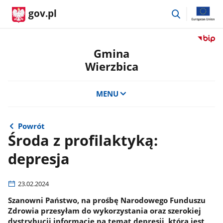
przejdź
gov.pl
do
wyszukiwar
Przejdź
do
Gmina
serwis
Wierzbica
Biulety
Informa
Publicz
MENU
Gmina
Wierzb
Powrót
Środa z profilaktyką:
depresja
23.02.2024
Szanowni Państwo, na prośbę Narodowego Funduszu
Zdrowia przesyłam do wykorzystania oraz szerokiej
dystrybucji informacje na temat depresji, która jest