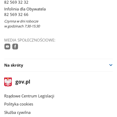
82 569 32 32
oknie
Infolinia dla Obywatela
82 569 32 66
Czynna w dni robocze
w godzinach 7:30-15:30
MEDIA SPOŁECZNOŚCIOWE:
youtube
facebook
Na skróty
stopka
Strona
gov.pl
gov.pl
główna
Rządowe Centrum Legislacji
Polityka cookies
Służba cywilna