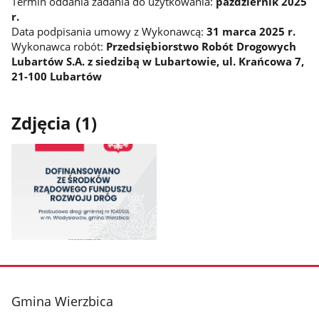
Termin oddania zadania do użytkowania:
październik 2025
r.
Data podpisania umowy z Wykonawcą:
31 marca 2025 r.
Wykonawca robót:
Przedsiębiorstwo Robót Drogowych
Lubartów S.A. z siedzibą w Lubartowie, ul. Krańcowa 7,
21-100 Lubartów
Zdjęcia (1)
Pokaż
zdjęcie
1
z
stopka
Gmina Wierzbica
galerii.