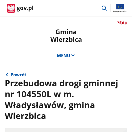
przejdź
gov.pl
do
wyszukiwar
Przejdź
do
Gmina
serwis
Wierzbica
Biulety
Informa
Publicz
MENU
Gmina
Wierzb
Powrót
Przebudowa drogi gminnej
nr 104550L w m.
Władysławów, gmina
Wierzbica