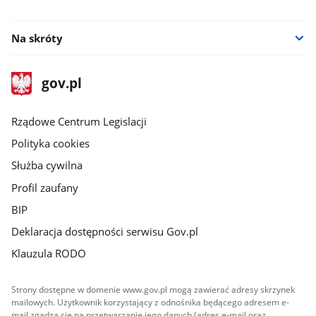
youtube
facebook
Na skróty
stopka
Strona
gov.pl
gov.pl
główna
Rządowe Centrum Legislacji
Polityka cookies
Służba cywilna
Profil zaufany
BIP
Deklaracja dostępności serwisu Gov.pl
Klauzula RODO
Strony dostępne w domenie www.gov.pl mogą zawierać adresy skrzynek
mailowych. Użytkownik korzystający z odnośnika będącego adresem e-
mail zgadza się na przetwarzanie jego danych (adres e-mail oraz