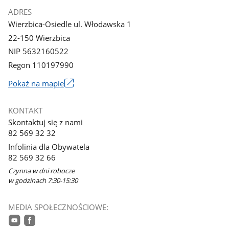
ADRES
Wierzbica-Osiedle ul. Włodawska 1
22-150 Wierzbica
NIP 5632160522
Regon 110197990
Link
Pokaż na mapie
otworzy
się
KONTAKT
w
Skontaktuj się z nami
nowym
82 569 32 32
oknie
Infolinia dla Obywatela
82 569 32 66
Czynna w dni robocze
w godzinach 7:30-15:30
MEDIA SPOŁECZNOŚCIOWE: