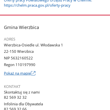
https://chelm.praca.gov.pl/oferty-pracy
stopka
Gmina Wierzbica
ADRES
Wierzbica-Osiedle ul. Włodawska 1
22-150 Wierzbica
NIP 5632160522
Regon 110197990
Link
Pokaż na mapie
otworzy
się
KONTAKT
w
Skontaktuj się z nami
nowym
82 569 32 32
oknie
Infolinia dla Obywatela
82 569 32 66