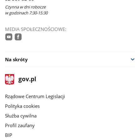
Czynna w dni robocze
w godzinach 7:30-15:30
MEDIA SPOŁECZNOŚCIOWE:
youtube
facebook
Na skróty
stopka
Strona
gov.pl
gov.pl
główna
Rządowe Centrum Legislacji
Polityka cookies
Służba cywilna
Profil zaufany
BIP