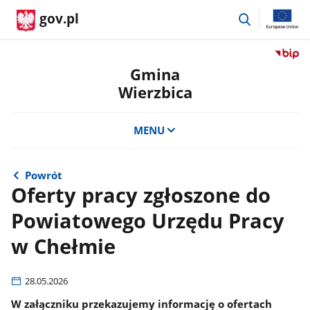
przejdź
gov.pl
do
wyszukiwar
Przejdź
do
Gmina
serwis
Wierzbica
Biulety
Informa
Publicz
MENU
Gmina
Wierzb
Powrót
Oferty pracy zgłoszone do
Powiatowego Urzędu Pracy
w Chełmie
28.05.2026
W załączniku przekazujemy informację o ofertach