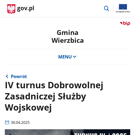
przejdź
gov.pl
do
wyszukiwar
Przejdź
do
Gmina
serwis
Wierzbica
Biulety
Informa
Publicz
MENU
Gmina
Wierzb
Powrót
IV turnus Dobrowolnej
Zasadniczej Służby
Wojskowej
30.04.2025