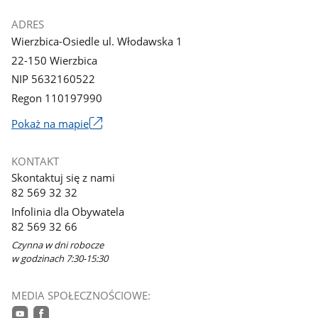
ADRES
Wierzbica-Osiedle ul. Włodawska 1
22-150 Wierzbica
NIP 5632160522
Regon 110197990
Link
Pokaż na mapie
otworzy
się
KONTAKT
w
Skontaktuj się z nami
nowym
82 569 32 32
oknie
Infolinia dla Obywatela
82 569 32 66
Czynna w dni robocze
w godzinach 7:30-15:30
MEDIA SPOŁECZNOŚCIOWE: