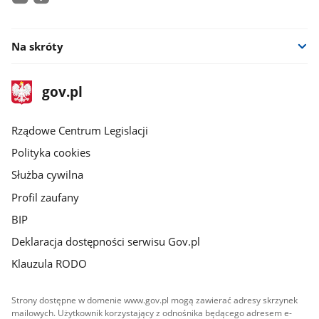
youtube
facebook
Na skróty
stopka
Strona
gov.pl
gov.pl
główna
Rządowe Centrum Legislacji
Polityka cookies
Służba cywilna
Profil zaufany
BIP
Deklaracja dostępności serwisu Gov.pl
Klauzula RODO
Strony dostępne w domenie www.gov.pl mogą zawierać adresy skrzynek
mailowych. Użytkownik korzystający z odnośnika będącego adresem e-