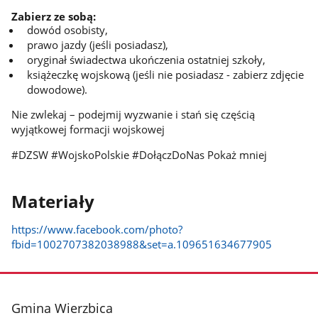
Zabierz ze sobą:
dowód osobisty,
prawo jazdy (jeśli posiadasz),
oryginał świadectwa ukończenia ostatniej szkoły,
książeczkę wojskową (jeśli nie posiadasz - zabierz zdjęcie
dowodowe).
Nie zwlekaj – podejmij wyzwanie i stań się częścią
wyjątkowej formacji wojskowej
#DZSW #WojskoPolskie #DołączDoNas Pokaż mniej
Materiały
https://www.facebook.com/photo?
fbid=1002707382038988&set=a.109651634677905
stopka
Gmina Wierzbica