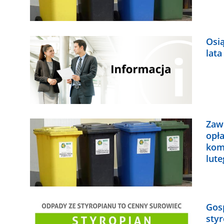
Osi
lata
Zaw
opł
kom
lut
Gos
sty