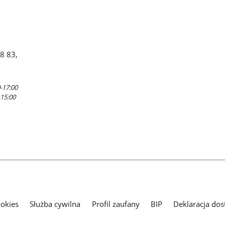
88 83,
-17:00
-15:00
ookies
Służba cywilna
Profil zaufany
BIP
Deklaracja dos