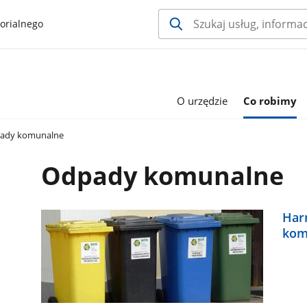
orialnego
O urzędzie
Co robimy
ady komunalne
Odpady komunalne
Har
komu