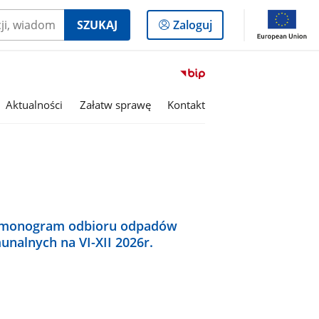
Logowanie
SZUKAJ
Zaloguj
do
panelu
Przejdź
do
serwisu
Aktualności
Załatw sprawę
Kontakt
Biuletyn
Informacji
Publicznej
Gmina
Somianka
monogram odbioru odpadów
nalnych na VI-XII 2026r.