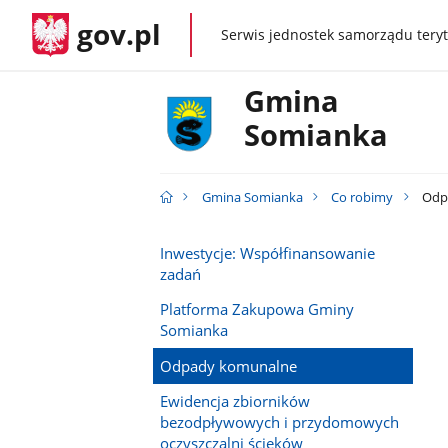
gov.pl
Serwis jednostek samorządu teryt
gov.pl
Gmina
Somianka
Gmina Somianka
Co robimy
Odp
Inwestycje: Współfinansowanie
zadań
Platforma Zakupowa Gminy
Somianka
Odpady komunalne
Ewidencja zbiorników
bezodpływowych i przydomowych
oczyszczalni ścieków