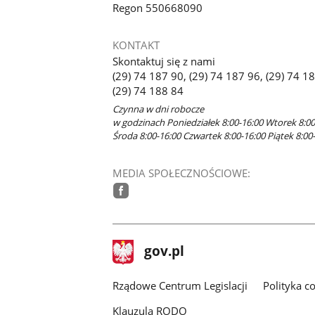
Regon 550668090
KONTAKT
Skontaktuj się z nami
(29) 74 187 90, (29) 74 187 96, (29) 74 1
(29) 74 188 84
Czynna w dni robocze
w godzinach Poniedziałek 8:00-16:00 Wtorek 8:00
Środa 8:00-16:00 Czwartek 8:00-16:00 Piątek 8:00
MEDIA SPOŁECZNOŚCIOWE:
facebook
stopka
Strona
gov.pl
gov.pl
główna
Rządowe Centrum Legislacji
Polityka c
Klauzula RODO