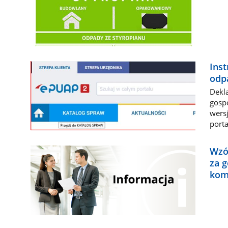
Inst
odpa
Dekla
gosp
wersj
porta
Wzór
za 
kom