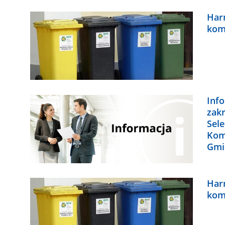
Har
kom
Inf
zakr
Sel
Kom
Gmi
Har
kom