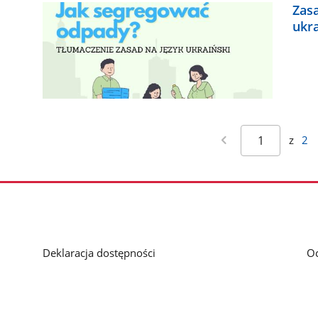
Zas
ukr
z
2
Deklaracja dostępności
O