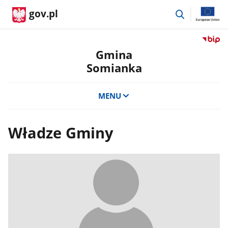
przejdź
gov.pl
do
wyszukiwar
Przejdź
do
Gmina
serwis
Somianka
Biulety
Informa
Publicz
MENU
Gmina
Somian
Władze Gminy