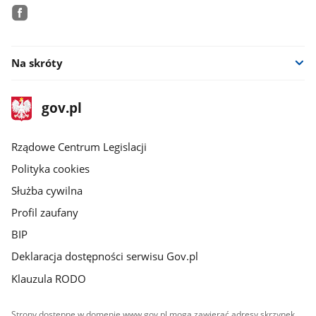
facebook
Na skróty
stopka
Strona
gov.pl
gov.pl
główna
Rządowe Centrum Legislacji
Polityka cookies
Służba cywilna
Profil zaufany
BIP
Deklaracja dostępności serwisu Gov.pl
Klauzula RODO
Strony dostępne w domenie www.gov.pl mogą zawierać adresy skrzynek