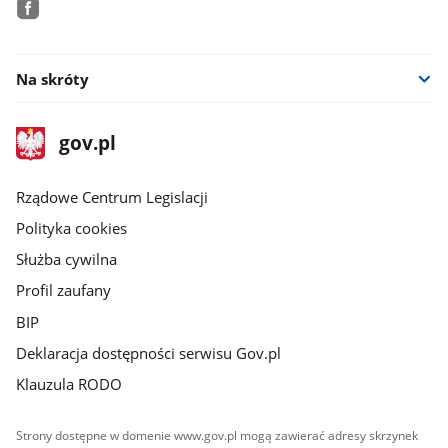
facebook
Na skróty
stopka
Strona
gov.pl
gov.pl
główna
Rządowe Centrum Legislacji
Polityka cookies
Służba cywilna
Profil zaufany
BIP
Deklaracja dostępności serwisu Gov.pl
Klauzula RODO
Strony dostępne w domenie www.gov.pl mogą zawierać adresy skrzynek