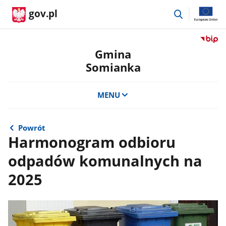
przejdź
gov.pl
do
wyszukiwar
Przejdź
do
Gmina
serwis
Somianka
Biulety
Informa
Publicz
MENU
Gmina
Somian
Powrót
Harmonogram odbioru
odpadów komunalnych na
2025