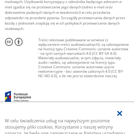
mailowych. Użytkownik korzystający z odnośnika będącego adresem e-
mail zgadza się na przetwarzanie jego danych (adres e-mail oraz
dobrowolnie podanych danych w wiadomości) w celu przesłania
odpowiedzi na przesłane pytania. Szczegóły przetwarzania danych przez
każdą z jednostek znajdują się w ich politykach przetwarzania danych
osobowych.
Treści tekstowe publikowane w serwisie (z
wyłączeniem treści audiowizualnych), są udostępniane
na licencji typu Creative Commons: uznanie autorstwa
- na tych samych warunkach 4.0 (CC BY-SA 4.0).
Materiały audiowizualne, w tym zdjęcia, materiały
audio i wideo, są udostępniane na licencji typu
Creative Commons: uznanie autorstwa użycie
niekomercyjne - bez utworów zależnych 4.0 (CC BY-
NC-ND 4.0), o ile nie jest to stwierdzone inaczej.
W celu świadczenia usług na najwyższym poziomie
stosujemy pliki cookies. Korzystanie z naszej witryny
oznacza, że będą one zamieszczane w Państwa urządzeniu.