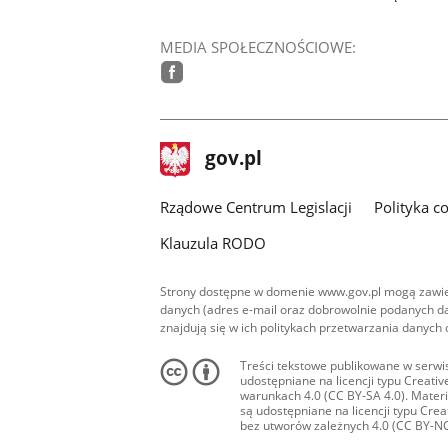
MEDIA SPOŁECZNOŚCIOWE:
facebook
stopka
Strona
gov.pl
gov.pl
główna
Rządowe Centrum Legislacji
Polityka c
Klauzula RODO
Strony dostępne w domenie www.gov.pl mogą zawier
danych (adres e-mail oraz dobrowolnie podanych da
znajdują się w ich politykach przetwarzania danych
Treści tekstowe publikowane w serwis
udostępniane na licencji typu Creat
warunkach 4.0 (CC BY-SA 4.0). Materia
są udostępniane na licencji typu Cr
bez utworów zależnych 4.0 (CC BY-NC-N