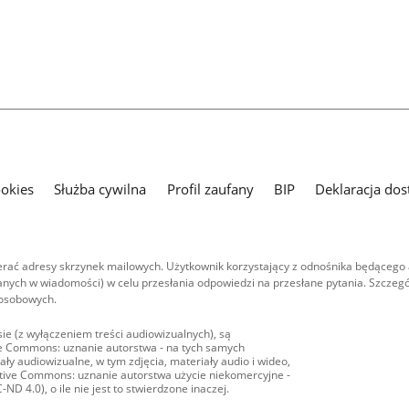
ookies
Służba cywilna
Profil zaufany
BIP
Deklaracja dos
ać adresy skrzynek mailowych. Użytkownik korzystający z odnośnika będącego 
nych w wiadomości) w celu przesłania odpowiedzi na przesłane pytania. Szczegó
 osobowych.
ie (z wyłączeniem treści audiowizualnych), są
ive Commons: uznanie autorstwa - na tych samych
ły audiowizualne, w tym zdjęcia, materiały audio i wideo,
eative Commons: uznanie autorstwa użycie niekomercyjne -
D 4.0), o ile nie jest to stwierdzone inaczej.