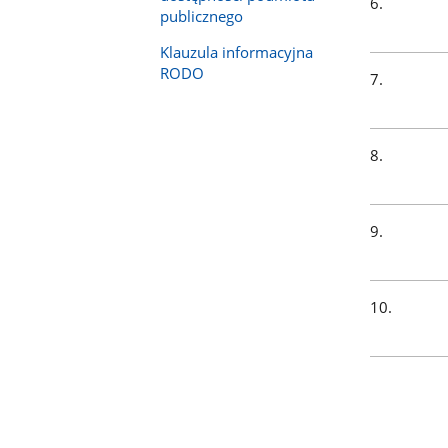
6.
i
publicznego
znów
Klauzula informacyjna
tabulator
RODO
7.
przejdź
do
nich.
8.
9.
10.