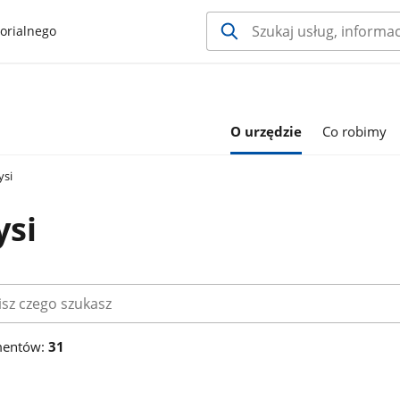
orialnego
O urzędzie
Co robimy
ysi
ysi
mentów:
31