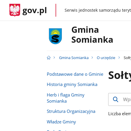
gov.pl
Serwis jednostek samorządu teryt
gov.pl
Gmina
Somianka
Gmina Somianka
O urzędzie
Sołt
Sołt
Podstawowe dane o Gminie
Historia gminy Somianka
Herb i flaga Gminy
Wpisz
Somianka
minimum
1
Struktura Organizacyjna
Liczba ele
znak
Władze Gminy
aby