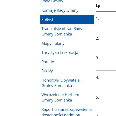
rozpocząć
Rada Gminy
Lp.
wyszukiwa
Komisje Rady Gminy
wyniki
1.
wyszukiwa
Sołtysi
pojawią
Transmisje obrad Rady
się
Gminy Somianka
automatyc
2.
Mapy i plany
Aby
skorzystać
Turystyka i rekreacja
z
3.
Parafie
dodatkow
filtrów
Szkoły
naciśnij
4.
Honorowi Obywatele
przycisk
Gminy Somianka
tabulator
a
Wyróżnienie Herbem
5.
następnie
Gminy Somianka
rozwiń
Raport o stanie zapewnienia
filtry
dostępności podmiotu