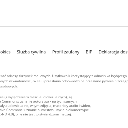
ookies
Służba cywilna
Profil zaufany
BIP
Deklaracja dos
ać adresy skrzynek mailowych. Użytkownik korzystający z odnośnika będącego 
nych w wiadomości) w celu przesłania odpowiedzi na przesłane pytania. Szczegó
 osobowych.
ie (z wyłączeniem treści audiowizualnych), są
ive Commons: uznanie autorstwa - na tych samych
ły audiowizualne, w tym zdjęcia, materiały audio i wideo,
eative Commons: uznanie autorstwa użycie niekomercyjne -
D 4.0), o ile nie jest to stwierdzone inaczej.