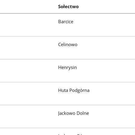
Sołectwo
nie,
Barcice
nia
znie.
Celinowo
Henrysin
ych
Huta Podgórna
Jackowo Dolne