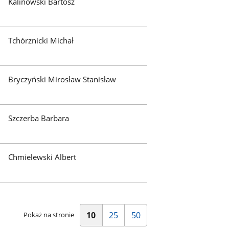
Kalinowski Bartosz
Tchórznicki Michał
Bryczyński Mirosław Stanisław
Szczerba Barbara
Chmielewski Albert
Pokaż
Pokaż
Pokaż
10
25
50
Pokaż na stronie
10
25
50