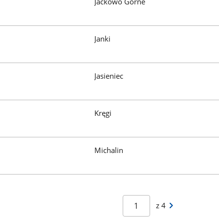
Jackowo Górne
em
Janki
Jasieniec
Kręgi
Michalin
Następna
z 4
strona