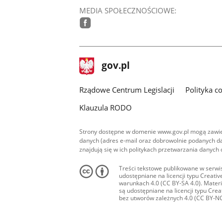
MEDIA SPOŁECZNOŚCIOWE:
facebook
stopka
Strona
gov.pl
gov.pl
główna
Rządowe Centrum Legislacji
Polityka c
Klauzula RODO
Strony dostępne w domenie www.gov.pl mogą zawier
danych (adres e-mail oraz dobrowolnie podanych da
znajdują się w ich politykach przetwarzania danych
Treści tekstowe publikowane w serwis
udostępniane na licencji typu Creat
warunkach 4.0 (CC BY-SA 4.0). Materia
są udostępniane na licencji typu Cr
bez utworów zależnych 4.0 (CC BY-NC-N