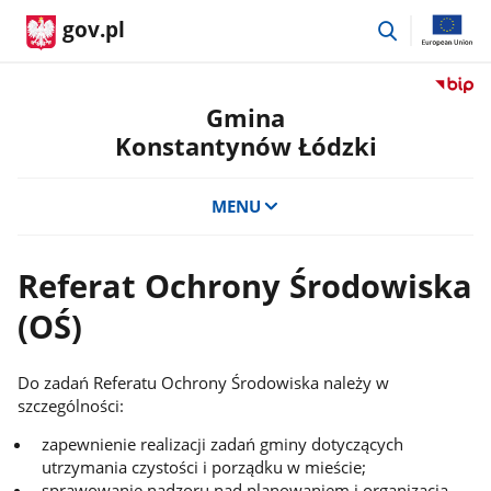
przejdź
gov.pl
do
wyszukiwar
Przejdź
do
Gmina
serwis
Konstantynów Łódzki
Biulety
Informa
Publicz
MENU
Gmina
Konsta
Łódzki
Referat Ochrony Środowiska
(OŚ)
Do zadań Referatu Ochrony Środowiska należy w
szczególności:
zapewnienie realizacji zadań gminy dotyczących
utrzymania czystości i porządku w mieście;
sprawowanie nadzoru nad planowaniem i organizacją