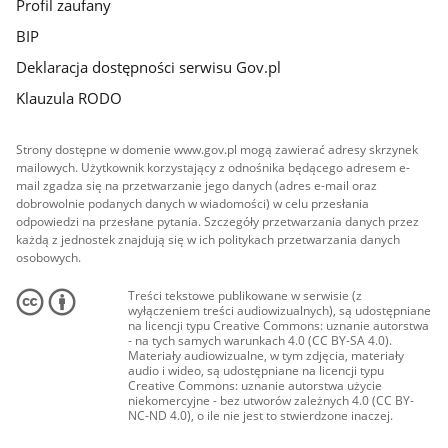
Profil zaufany
BIP
Deklaracja dostępności serwisu Gov.pl
Klauzula RODO
Strony dostępne w domenie www.gov.pl mogą zawierać adresy skrzynek
mailowych. Użytkownik korzystający z odnośnika będącego adresem e-
mail zgadza się na przetwarzanie jego danych (adres e-mail oraz
dobrowolnie podanych danych w wiadomości) w celu przesłania
odpowiedzi na przesłane pytania. Szczegóły przetwarzania danych przez
każdą z jednostek znajdują się w ich politykach przetwarzania danych
osobowych.
Treści tekstowe publikowane w serwisie (z
wyłączeniem treści audiowizualnych), są udostępniane
na licencji typu Creative Commons: uznanie autorstwa
- na tych samych warunkach 4.0 (CC BY-SA 4.0).
Materiały audiowizualne, w tym zdjęcia, materiały
audio i wideo, są udostępniane na licencji typu
Creative Commons: uznanie autorstwa użycie
niekomercyjne - bez utworów zależnych 4.0 (CC BY-
NC-ND 4.0), o ile nie jest to stwierdzone inaczej.