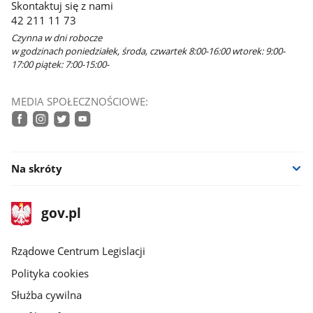
Skontaktuj się z nami
42 211 11 73
Czynna w dni robocze
w godzinach poniedziałek, środa, czwartek 8:00-16:00 wtorek: 9:00-
17:00 piątek: 7:00-15:00-
MEDIA SPOŁECZNOŚCIOWE:
facebook
instagram
twitter
youtube
Na skróty
stopka
Strona
gov.pl
gov.pl
główna
Rządowe Centrum Legislacji
Polityka cookies
Służba cywilna