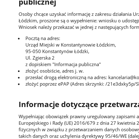
publicznej
Osoby chcące uzyskać informację z zakresu działania U
Łódzkim, proszone są o wypełnienie: wniosku o udostępn
Wniosek należy przekazać w jednej z następujących for
Pocztą na adres:
Urząd Miejski w Konstantynowie Łódzkim,
95-050 Konstantynów Łódzki,
Ul. Zgierska 2
z dopiskiem "Informacja publiczna"
złożyć osobiście, adres j. w.
przesłać drogą elektroniczną na adres: kancelaria@k
złożyć poprzez ePAP (Adres skrzynki: /21e3dxky5p/S
Informacje dotyczące przetwar
Wypełniając obowiązek prawny uregulowany zapisami ar
Europejskiego i Rady (UE) 2016/679 z dnia 27 kwietnia 
fizycznych w związku z przetwarzaniem danych osobow
takich danych oraz uchylenia dyrektywy 95/46/WE (dale