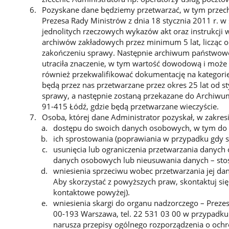
Pozyskane dane będziemy przetwarzać, w tym prze
Prezesa Rady Ministrów z dnia 18 stycznia 2011 r. w s
jednolitych rzeczowych wykazów akt oraz instrukcji w
archiwów zakładowych przez minimum 5 lat, licząc o
zakończeniu sprawy. Następnie archiwum państwow
utraciła znaczenie, w tym wartość dowodową i może 
również przekwalifikować dokumentację na kategor
będą przez nas przetwarzane przez okres 25 lat od s
sprawy, a następnie zostaną przekazane do Archiwu
91-415 Łódź, gdzie będą przetwarzane wieczyście.
Osoba, której dane Administrator pozyskał, w zakre
dostępu do swoich danych osobowych, w tym do u
ich sprostowania (poprawiania w przypadku gdy 
usunięcia lub ograniczenia przetwarzania danych 
danych osobowych lub nieusuwania danych – sto
wniesienia sprzeciwu wobec przetwarzania jej da
Aby skorzystać z powyższych praw, skontaktuj si
kontaktowe powyżej).
wniesienia skargi do organu nadzorczego – Preze
00-193 Warszawa, tel. 22 531 03 00 w przypadku 
narusza przepisy ogólnego rozporządzenia o och