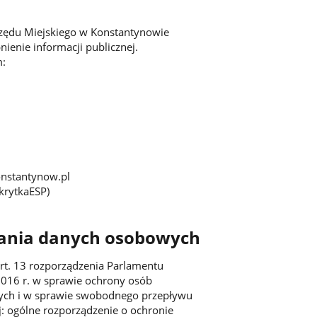
rzędu Miejskiego w Konstantynowie
ienie informacji publicznej.
m:
onstantynow.pl
krytkaESP)
zania danych osobowych
t. 13 rozporządzenia Parlamentu
2016 r. w sprawie ochrony osób
ych i w sprawie swobodnego przepływu
j: ogólne rozporządzenie o ochronie