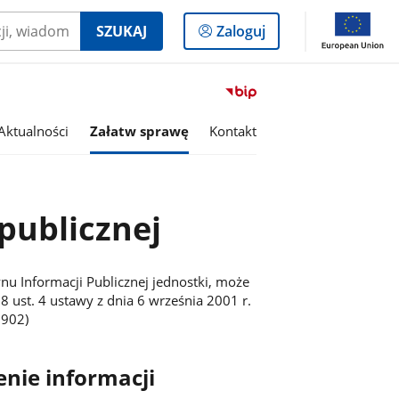
Logowanie
SZUKAJ
Zaloguj
do
panelu
Przejdź
do
serwisu
Aktualności
Załatw sprawę
Kontakt
Biuletyn
Informacji
Publicznej
Gmina
publicznej
Konstantynów
Łódzki
nu Informacji Publicznej jednostki, może
8 ust. 4 ustawy z dnia 6 września 2001 r.
. 902)
nie informacji