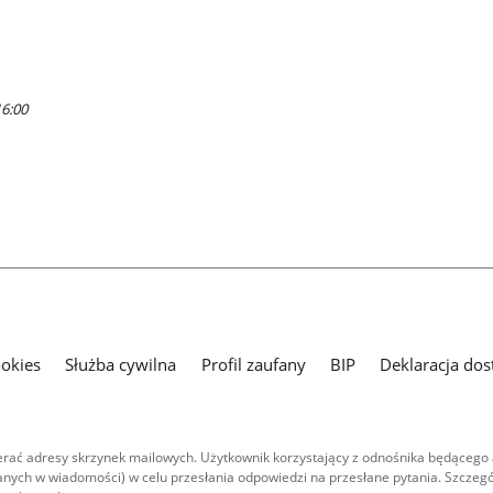
16:00
ookies
Służba cywilna
Profil zaufany
BIP
Deklaracja dos
ać adresy skrzynek mailowych. Użytkownik korzystający z odnośnika będącego 
nych w wiadomości) w celu przesłania odpowiedzi na przesłane pytania. Szczegó