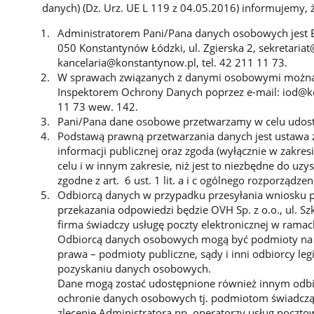
danych) (Dz. Urz. UE L 119 z 04.05.2016) informujemy, 
Administratorem Pani/Pana danych osobowych jest 
050 Konstantynów Łódzki, ul. Zgierska 2, sekretaria
kancelaria@konstantynow.pl, tel. 42 211 11 73.
W sprawach związanych z danymi osobowymi można
Inspektorem Ochrony Danych poprzez e-mail: iod@ko
11 73 wew. 142.
Pani/Pana dane osobowe przetwarzamy w celu udostę
Podstawą prawną przetwarzania danych jest ustawa z
informacji publicznej oraz zgoda (wyłącznie w zakr
celu i w innym zakresie, niż jest to niezbędne do uzy
zgodne z art. 6 ust. 1 lit. a i c ogólnego rozporządz
Odbiorcą danych w przypadku przesyłania wniosku po
przekazania odpowiedzi będzie OVH Sp. z o.o., ul. Sz
firma świadczy usługę poczty elektronicznej w ramac
Odbiorcą danych osobowych mogą być podmioty na 
prawa – podmioty publiczne, sądy i inni odbiorcy l
pozyskaniu danych osobowych.
Dane mogą zostać udostępnione również innym odb
ochronie danych osobowych tj. podmiotom świadczą
zlecenie Administratora np. operatorzy usług poczto