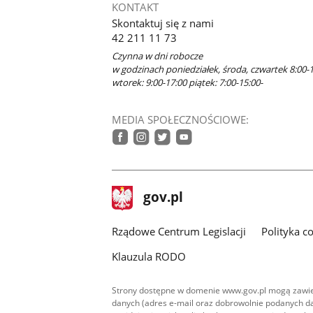
KONTAKT
Skontaktuj się z nami
42 211 11 73
Czynna w dni robocze
w godzinach poniedziałek, środa, czwartek 8:00-
wtorek: 9:00-17:00 piątek: 7:00-15:00-
MEDIA SPOŁECZNOŚCIOWE:
facebook
instagram
twitter
youtube
stopka
Strona
gov.pl
gov.pl
główna
Rządowe Centrum Legislacji
Polityka c
Klauzula RODO
Strony dostępne w domenie www.gov.pl mogą zawier
danych (adres e-mail oraz dobrowolnie podanych da