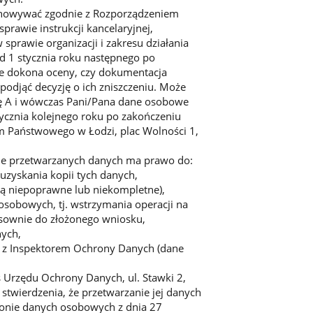
chowywać zgodnie z Rozporządzeniem
prawie instrukcji kancelaryjnej,
 sprawie organizacji i zakresu działania
d 1 stycznia roku następnego po
e dokona oceny, czy dokumentacja
podjąć decyzję o ich zniszczeniu. Może
ię A i wówczas Pani/Pana dane osobowe
tycznia kolejnego roku po zakończeniu
m Państwowego w Łodzi, plac Wolności 1,
sie przetwarzanych danych ma prawo do:
zyskania kopii tych danych,
są niepoprawne lub niekompletne),
osobowych, tj. wstrzymania operacji na
sownie do złożonego wniosku,
nych,
ę z Inspektorem Ochrony Danych (dane
s Urzędu Ochrony Danych, ul. Stawki 2,
stwierdzenia, że przetwarzanie jej danych
ronie danych osobowych z dnia 27