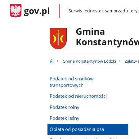
gov.pl
Serwis jednostek samorządu teryt
gov.pl
Gmina
Konstantynów
Gmina Konstantynów Łódzki
Załatw
Podatek od środków
transportowych
Podatek od nieruchomości
Podatek rolny
Podatek leśny
Opłata od posiadania psa