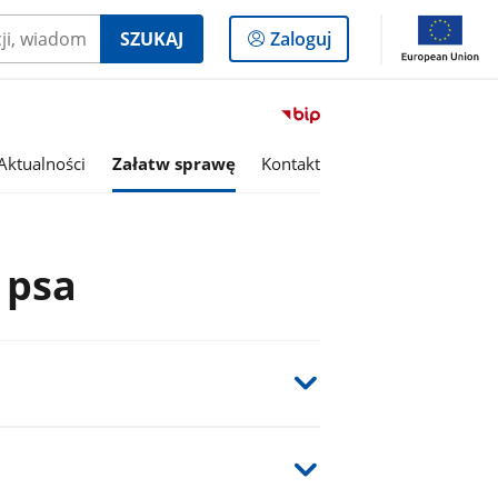
Logowanie
SZUKAJ
Zaloguj
do
panelu
Przejdź
do
serwisu
Aktualności
Załatw sprawę
Kontakt
Biuletyn
Informacji
Publicznej
Gmina
 psa
Konstantynów
Łódzki