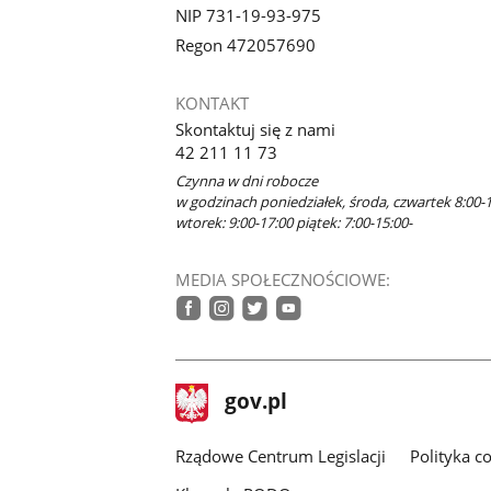
NIP 731-19-93-975
Regon 472057690
KONTAKT
Skontaktuj się z nami
42 211 11 73
Czynna w dni robocze
w godzinach poniedziałek, środa, czwartek 8:00-
wtorek: 9:00-17:00 piątek: 7:00-15:00-
MEDIA SPOŁECZNOŚCIOWE:
facebook
instagram
twitter
youtube
stopka
Strona
gov.pl
gov.pl
główna
Rządowe Centrum Legislacji
Polityka c