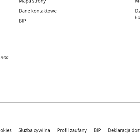
Mapa strony
Mo
Dane kontaktowe
D
Łó
BIP
16:00
ookies
Służba cywilna
Profil zaufany
BIP
Deklaracja dos