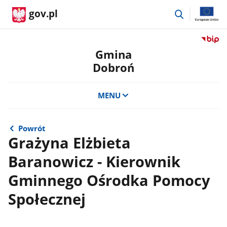
przejdź
gov.pl
do
wyszukiwar
Przejdź
do
Gmina
serwis
Dobroń
Biulety
Informa
Publicz
MENU
Gmina
Dobro
Powrót
Grażyna Elżbieta
Baranowicz - Kierownik
Gminnego Ośrodka Pomocy
Społecznej