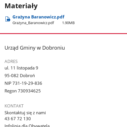
Materiały
Grażyna Baranowicz.pdf
Grażyna​_Baranowicz.pdf
1.90MB
stopka
Urząd Gminy w Dobroniu
ADRES
ul. 11 listopada 9
95-082 Dobroń
NIP 731-19-29-836
Regon 730934625
KONTAKT
Skontaktuj się z nami
43 67 72 130
Infolinia dla Obywatela