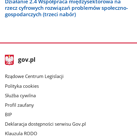
Działanie 2.4 Współpraca międzysektorowa na
rzecz cyfrowych rozwiązań problemów społeczno-
gospodarczych (trzeci nabór)
stopka
Strona
gov.pl
gov.pl
główna
Rządowe Centrum Legislacji
Polityka cookies
Służba cywilna
Profil zaufany
BIP
Deklaracja dostępności serwisu Gov.pl
Klauzula RODO