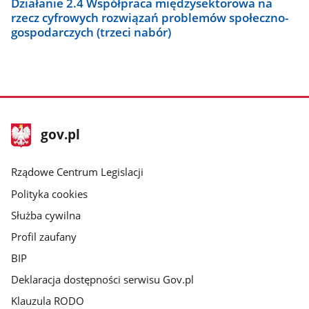
Działanie 2.4 Współpraca międzysektorowa na
rzecz cyfrowych rozwiązań problemów społeczno-
gospodarczych (trzeci nabór)
stopka
Strona
gov.pl
gov.pl
główna
Rządowe Centrum Legislacji
Polityka cookies
Służba cywilna
Profil zaufany
BIP
Deklaracja dostępności serwisu Gov.pl
Klauzula RODO