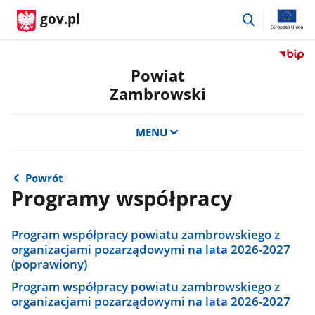
przejdź
gov.pl
do
wyszukiwar
Przejdź
do
Powiat
serwis
Zambrowski
Biulety
Informa
Publicz
MENU
Powiat
Zambro
Powrót
Programy współpracy
Program współpracy powiatu zambrowskiego z
organizacjami pozarządowymi na lata 2026-2027
(poprawiony)
Program współpracy powiatu zambrowskiego z
organizacjami pozarządowymi na lata 2026-2027