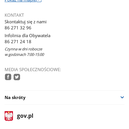
otworzy
się
KONTAKT
w
Skontaktuj się z nami
nowym
86 271 32 96
oknie
Infolinia dla Obywatela
86 271 24 18
Czynna w dni robocze
w godzinach 7:00-15:00
MEDIA SPOŁECZNOŚCIOWE:
facebook
twitter
Na skróty
stopka
Strona
gov.pl
gov.pl
główna