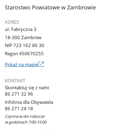
stopka
Starostwo Powiatowe w Zambrowie
ADRES
ul. Fabryczna 3
18-300 Zambrów
NIP 723 162 86 30
Regon 450670255
Link
Pokaż na mapie
otworzy
się
KONTAKT
w
Skontaktuj się z nami
nowym
86 271 32 96
oknie
Infolinia dla Obywatela
86 271 24 18
Czynna w dni robocze
w godzinach 7:00-15:00