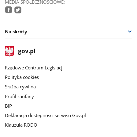
MEDIA SPOŁECZNOŚCIOWE:
facebook
twitter
Na skróty
stopka
Strona
gov.pl
gov.pl
główna
Rządowe Centrum Legislacji
Polityka cookies
Służba cywilna
Profil zaufany
BIP
Deklaracja dostępności serwisu Gov.pl
Klauzula RODO