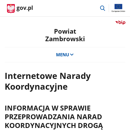
przejdź
gov.pl
do
wyszukiwar
Przejdź
do
Powiat
serwis
Zambrowski
Biulety
Informa
Publicz
MENU
Powiat
Zambro
Internetowe Narady
Koordynacyjne
INFORMACJA W SPRAWIE
PRZEPROWADZANIA NARAD
KOORDYNACYJNYCH DROGĄ